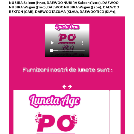
NUBIRA Saloon (J150), DAEWOO NUBIRA Saloon (J200), DAEWOO
NUBIRA Wagon (J100), DAEWOO NUBIRA Wagon (J200), DAEWOO
REXTON (GAB), DAEWOO TACUMA (KLAU), DAEWOO TICO (KLY3),
Furnizorii nostri de lunete sunt :