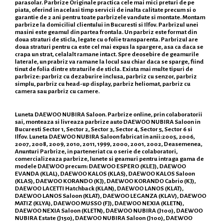
parasolar. Parbrize Originale practica cele mai mici preturi de pe
piata, oferind in acelasi timp servicii de inalta calitate precum si o
garantie de 2 ani pentru toate parbrizele vandute si montate. Montam
parbrize la domiciliul clientului in Bucuresti si Ilfov. Parbrizul unei
masini este geamul din partea frontala. Un parbriz este format din
doua straturi de sticla, legate cu o folie transparenta. Parbrizul are
doua straturi pentru ca este cel mai expus la spargere, asa ca daca se
crapa un strat, celalalt ramane intact. Spre deosebire de geamurile
laterale, un prabriz va ramane la locul sau chiar daca se sparge, fiind
tinut de folia dintre straturile de sticla. Exista mai multe tipuri de
parbrize: parbriz cu dezaburire inclusa, parbriz cu senzor, parbriz
simplu, parbriz cu head-up display, parbriz heliomat, parbriz cu
camera sau parbriz cu camere.
Luneta DAEWOO NUBIRA Saloon. Parbrize online, prin colaboratorii
sai, monteaza si livreaza parbrize auto DAEWOO NUBIRA Saloon in
Bucuresti Sector 1, Sector 2, Sector 3, Sector 4, Sector 5, Sector 6 si
Ilfov. Luneta DAEWOO NUBIRA Saloon fabricat in anii:2005, 2006,
2007, 2008, 2009, 2010, 2011, 1999, 2000, 2001, 2002, Deasemenea,
Anunturi Parbrize, in parteneriat cu o serie de colaboratori,
comercializeaza parbrize, lunete si geamuri pentru intraga gama de
modele DAEWOO precum: DAEWOO ESPERO (KLEJ), DAEWOO
EVANDA (KLAL), DAEWOO KALOS (KLAS), DAEWOO KALOS Saloon
(KLAS), DAEWOO KORANDO (KJ), DAEWOO KORANDO Cabrio (KJ),
DAEWOO LACETTI Hatchback (KLAN), DAEWOO LANOS (KLAT),
DAEWOO LANOS Saloon (KLAT), DAEWOO LEGANZA (KLAV), DAEWOO
MATIZ (KLYA), DAEWOO MUSSO (FJ), DAEWOO NEXIA (KLETN),
DAEWOO NEXIA Saloon (KLETN), DAEWOO NUBIRA (J100), DAEWOO
NUBIRA Estate (J150), DAEWOO NUBIRA Saloon (J100), DAEWOO