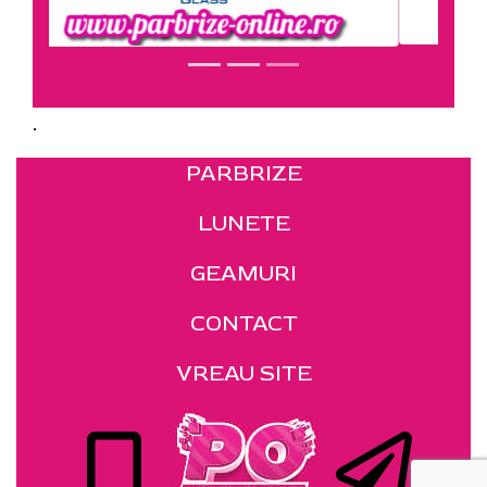
.
PARBRIZE
LUNETE
GEAMURI
CONTACT
VREAU SITE