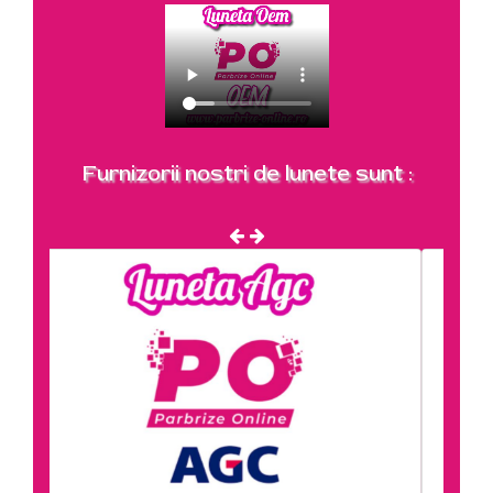
Furnizorii nostri de lunete sunt :