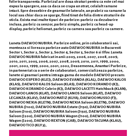
folie transparenta. Parbrizul are doua straturi pentru ca este cel mai
expus la spargere, asa ca daca se crapa un strat, celalalt ramane
intact. Spre deosebire de geamurile laterale, un prabriz va ramane la
locul sau chiar daca se sparge, fiind tinut de folia dintre straturile de
sticla. Exista mai multe tipuri de parbrize: parbriz cu dezaburire
inclusa, parbriz cu senzor, parbriz simplu, parbriz cu head-up
display, parbriz heliomat, parbriz cu camera sau parbriz cu camere.
Luneta DAEWOO NUBIRA. Parbrize online, prin colaboratorii sai,
monteaza si livreaza parbrize auto DAEWOO NUBIRA in Bucuresti
Sector 1, Sector 2, Sector 3, Sector 4, Sector 5, Sector 6 si Ilfov. Luneta
DAEWOO NUBIRA fabricat in anii:2005, 2006, 2007, 2008, 2009,
2010, 2011, 2005, 2006, 2007, 2008, 2009, 2010, 2011, 1999, 2000,
2001, 2002, 1999, 2000, 2001, 2002, Deasemenea, Anunturi Parbrize,
in parteneriat cu o serie de colaboratori, comercializeaza parbrize,
lunete si geamuri pentru intraga gama de modele DAEWOO precum:
DAEWOO ESPERO (KLEJ), DAEWOO EVANDA (KLAL), DAEWOO KALOS
(KLAS), DAEWOO KALOS Saloon (KLAS), DAEWOO KORANDO (KJ),
DAEWOO KORANDO Cabrio (KJ), DAEWOO LACETTI Hatchback (KLAN),
DAEWOO LANOS (KLAT), DAEWOO LANOS Saloon (KLAT), DAEWOO
LEGANZA (KLAV), DAEWOO MATIZ (KLYA), DAEWOO MUSSO (FJ),
DAEWOO NEXIA (KLETN), DAEWOO NEXIA Saloon (KLETN), DAEWOO
NUBIRA (J100), DAEWOO NUBIRA Estate (J150), DAEWOO NUBIRA
Saloon (J100), DAEWOO NUBIRA Saloon (J150), DAEWOO NUBIRA
Saloon (J200), DAEWOO NUBIRA Wagon (J100), DAEWOO NUBIRA
Wagon (J200), DAEWOO REXTON (GAB), DAEWOO TACUMA (KLAU),
DAEWOO TICO (KLY3),