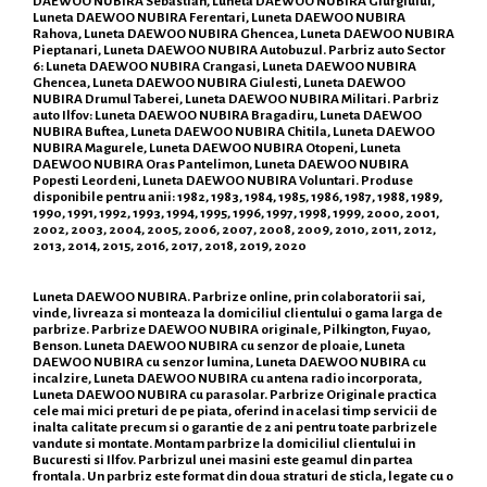
DAEWOO NUBIRA Sebastian, Luneta DAEWOO NUBIRA Giurgiului,
Luneta DAEWOO NUBIRA Ferentari, Luneta DAEWOO NUBIRA
Rahova, Luneta DAEWOO NUBIRA Ghencea, Luneta DAEWOO NUBIRA
Pieptanari, Luneta DAEWOO NUBIRA Autobuzul. Parbriz auto Sector
6: Luneta DAEWOO NUBIRA Crangasi, Luneta DAEWOO NUBIRA
Ghencea, Luneta DAEWOO NUBIRA Giulesti, Luneta DAEWOO
NUBIRA Drumul Taberei, Luneta DAEWOO NUBIRA Militari. Parbriz
auto Ilfov: Luneta DAEWOO NUBIRA Bragadiru, Luneta DAEWOO
NUBIRA Buftea, Luneta DAEWOO NUBIRA Chitila, Luneta DAEWOO
NUBIRA Magurele, Luneta DAEWOO NUBIRA Otopeni, Luneta
DAEWOO NUBIRA Oras Pantelimon, Luneta DAEWOO NUBIRA
Popesti Leordeni, Luneta DAEWOO NUBIRA Voluntari. Produse
disponibile pentru anii: 1982, 1983, 1984, 1985, 1986, 1987, 1988, 1989,
1990, 1991, 1992, 1993, 1994, 1995, 1996, 1997, 1998, 1999, 2000, 2001,
2002, 2003, 2004, 2005, 2006, 2007, 2008, 2009, 2010, 2011, 2012,
2013, 2014, 2015, 2016, 2017, 2018, 2019, 2020
Luneta DAEWOO NUBIRA. Parbrize online, prin colaboratorii sai,
vinde, livreaza si monteaza la domiciliul clientului o gama larga de
parbrize. Parbrize DAEWOO NUBIRA originale, Pilkington, Fuyao,
Benson. Luneta DAEWOO NUBIRA cu senzor de ploaie, Luneta
DAEWOO NUBIRA cu senzor lumina, Luneta DAEWOO NUBIRA cu
incalzire, Luneta DAEWOO NUBIRA cu antena radio incorporata,
Luneta DAEWOO NUBIRA cu parasolar. Parbrize Originale practica
cele mai mici preturi de pe piata, oferind in acelasi timp servicii de
inalta calitate precum si o garantie de 2 ani pentru toate parbrizele
vandute si montate. Montam parbrize la domiciliul clientului in
Bucuresti si Ilfov. Parbrizul unei masini este geamul din partea
frontala. Un parbriz este format din doua straturi de sticla, legate cu o