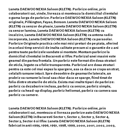
Luneta DAEWOO NEXIA Saloon (KLETN). Parbrize online, prin
colaboratorii sai, vinde, livreaza si monteaza la domiciliul clientului
o gama larga de parbrize. Parbrize DAEWOO NEXIA Saloon (KLETN)
originale, Pilkington, Fuyao, Benson. Luneta DAEWOO NEXIA Saloon
(KLETN) cu senzor de ploaie, Luneta DAEWOO NEXIA Saloon (KLETN)
cu senzor lumina, Luneta DAEWOO NEXIA Saloon (KLETN) cu
incalzire, Luneta DAEWOO NEXIA Saloon (KLETN) cu antena radio
incorporata, Luneta DAEWOO NEXIA Saloon (KLETN) cu parasolar.
Parbrize Originale practica cele mai mici preturi de pe piata, oferind
in acelasi timp servicii de inalta calitate precum si o garantie de 2 ani
pentru toate parbrizele vandute si montate. Montam parbrize la
domiciliul clientului in Bucuresti si Ilfov. Parbrizul unei masini este
geamul din partea frontala. Un parbriz este format din doua straturi
de sticla, legate cu o folie transparenta. Parbrizul are doua straturi
pentru ca este cel mai expus la spargere, asa ca daca se crapa un strat,
celalalt ramane intact. Spre deosebire de geamurile laterale, un
prabriz va ramane la locul sau chiar daca se sparge, fiind tinut de
folia dintre straturile de sticla. Exista mai multe tipuri de parbrize:
parbriz cu dezaburire inclusa, parbriz cu senzor, parbriz simplu,
parbriz cu head-up display, parbriz heliomat, parbriz cu camera sau
parbriz cu camere.
Luneta DAEWOO NEXIA Saloon (KLETN). Parbrize online, prin
colaboratorii sai, monteaza si livreaza parbrize auto DAEWOO NEXIA
Saloon (KLETN) in Bucuresti Sector 1, Sector 2, Sector 3, Sector 4,
Sector 5, Sector 6 si Ilfov. Luneta DAEWOO NEXIA Saloon (KLETN)
fabricat in anii:1995, 1996, 1997, 1998, 1999, 2000, 2001, 2002, 2003,