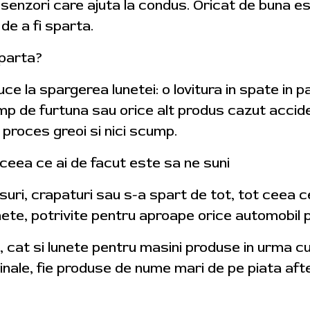
r senzori care ajuta la condus. Oricat de buna es
de a fi sparta.
sparta?
ce la spargerea lunetei: o lovitura in spate in p
p de furtuna sau orice alt produs cazut acciden
 proces greoi si nici scump.
 ceea ce ai de facut este sa ne suni
suri, crapaturi sau s-a spart de tot, tot ceea ce
te, potrivite pentru aproape orice automobil pe c
, cat si lunete pentru masini produse in urma c
iginale, fie produse de nume mari de pe piata a