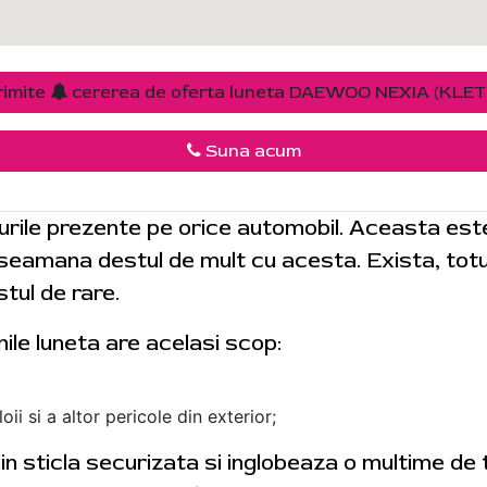
rimite
cererea de oferta luneta DAEWOO NEXIA (KLET
Suna acum
urile prezente pe orice automobil. Aceasta es
i seamana destul de mult cu acesta. Exista, totus
tul de rare.
nile luneta are acelasi scop:
ii si a altor pericole din exterior;
 din sticla securizata si inglobeaza o multime de