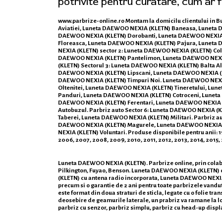
potrivite pentru curatare, cum ar f
www.parbrize-online.ro
Montam la domicilu clientului in 
Aviatiei, Luneta DAEWOO NEXIA (KLETN) Baneasa, Luneta
DAEWOO NEXIA (KLETN) Dorobanti, Luneta DAEWOO NEXIA (
Floreasca, Luneta DAEWOO NEXIA (KLETN) Pajura, Luneta
NEXIA (KLETN) sector 2: Luneta DAEWOO NEXIA (KLETN) Co
DAEWOO NEXIA (KLETN) Pantelimon, Luneta DAEWOO NEXIA
(KLETN) Sectorul 3: Luneta DAEWOO NEXIA (KLETN) Balta A
DAEWOO NEXIA (KLETN) Lipscani, Luneta DAEWOO NEXIA (K
DAEWOO NEXIA (KLETN) Timpuri Noi. Luneta DAEWOO NEXIA
Oltenitei, Luneta DAEWOO NEXIA (KLETN) Tineretului, Lun
Panduri, Luneta DAEWOO NEXIA (KLETN) Cotroceni, Luneta
DAEWOO NEXIA (KLETN) Ferentari, Luneta DAEWOO NEXIA 
Autobuzul. Parbriz auto Sector 6: Luneta DAEWOO NEXIA 
Taberei, Luneta DAEWOO NEXIA (KLETN) Militari. Parbriz 
DAEWOO NEXIA (KLETN) Magurele, Luneta DAEWOO NEXIA (
NEXIA (KLETN) Voluntari. Produse disponibile pentru anii: 198
2006, 2007, 2008, 2009, 2010, 2011, 2012, 2013, 2014, 2015,
Luneta DAEWOO NEXIA (KLETN). Parbrize online, prin colabo
Pilkington, Fuyao, Benson. Luneta DAEWOO NEXIA (KLETN)
(KLETN) cu antena radio incorporata, Luneta DAEWOO NEXIA (K
precum si o garantie de 2 ani pentru toate parbrizele vandut
este format din doua straturi de sticla, legate cu o folie tr
deosebire de geamurile laterale, un prabriz va ramane la locu
parbriz cu senzor, parbriz simplu, parbriz cu head-up displ