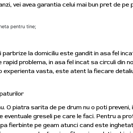
zi, vei avea garantia celui mai bun pret de pe p
neta pentru tine;
i parbrize la domiciliu este gandit in asa fel in
ve rapid problema, in asa fel incat sa circuli din 
 experienta vasta, este atent la fiecare detali
paturilor
 nu. O piatra sarita de pe drum nu o poti preveni, i
 eventuale greseli pe care le faci. Pentru a pro
i apa fierbinte pe geam atunci cand este ingheta