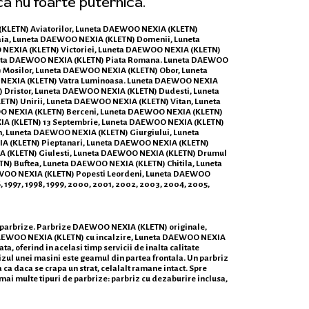
ca nu foarte puternica.
 (KLETN) Aviatorilor, Luneta DAEWOO NEXIA (KLETN)
ia, Luneta DAEWOO NEXIA (KLETN) Domenii, Luneta
NEXIA (KLETN) Victoriei, Luneta DAEWOO NEXIA (KLETN)
uneta DAEWOO NEXIA (KLETN) Piata Romana. Luneta DAEWOO
 Mosilor, Luneta DAEWOO NEXIA (KLETN) Obor, Luneta
 NEXIA (KLETN) Vatra Luminoasa. Luneta DAEWOO NEXIA
) Dristor, Luneta DAEWOO NEXIA (KLETN) Dudesti, Luneta
TN) Unirii, Luneta DAEWOO NEXIA (KLETN) Vitan, Luneta
OO NEXIA (KLETN) Berceni, Luneta DAEWOO NEXIA (KLETN)
EXIA (KLETN) 13 Septembrie, Luneta DAEWOO NEXIA (KLETN)
, Luneta DAEWOO NEXIA (KLETN) Giurgiului, Luneta
A (KLETN) Pieptanari, Luneta DAEWOO NEXIA (KLETN)
A (KLETN) Giulesti, Luneta DAEWOO NEXIA (KLETN) Drumul
TN) Buftea, Luneta DAEWOO NEXIA (KLETN) Chitila, Luneta
WOO NEXIA (KLETN) Popesti Leordeni, Luneta DAEWOO
96, 1997, 1998, 1999, 2000, 2001, 2002, 2003, 2004, 2005,
de parbrize. Parbrize DAEWOO NEXIA (KLETN) originale,
 DAEWOO NEXIA (KLETN) cu incalzire, Luneta DAEWOO NEXIA
, oferind in acelasi timp servicii de inalta calitate
rizul unei masini este geamul din partea frontala. Un parbriz
a ca daca se crapa un strat, celalalt ramane intact. Spre
a mai multe tipuri de parbrize: parbriz cu dezaburire inclusa,