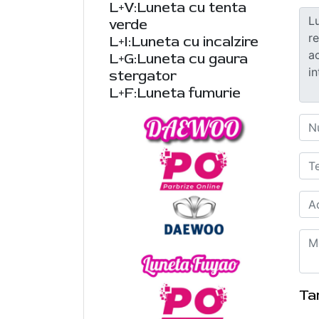
L+V:Luneta cu tenta
verde
L+I:Luneta cu incalzire
L+G:Luneta cu gaura
stergator
L+F:Luneta fumurie
Ta