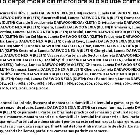
i o carpa moale din microfibra si o solutie chimi
Bucuresti si Ilfov. Luneta DAEWOO NEXIA (KLETN) sector 1: Luneta DAEWOO NEXIA
 DAEWOO NEXIA (KLETN) Bucurestii Noi, Luneta DAEWOO NEXIA (KLETN) Damaroa
KLETN) Gara de Nord, Luneta DAEWOO NEXIA (KLETN) Grivita, Luneta DAEWOO 
 DAEWOO NEXIA (KLETN) Pipera, Luneta DAEWOO NEXIA (KLETN) Primaverii, L
lentina, Luneta DAEWOO NEXIA (KLETN) Iancului, Luneta DAEWOO NEXIA (KLETN)
 (KLETN) Stefan Cel Mare, Luneta DAEWOO NEXIA (KLETN) Tei, Luneta DAEWOO
lba, Luneta DAEWOO NEXIA (KLETN) Centrul Civic, Luneta DAEWOO NEXIA (KLETN
LETN) Muncii, Luneta DAEWOO NEXIA (KLETN) Titan, Luneta DAEWOO NEXIA (KLE
 (KLETN) Sectorul 4: Luneta DAEWOO NEXIA (KLETN) Giurgiului, Luneta DAEW
eta DAEWOO NEXIA (KLETN) Vacaresti. Parbriz auto Sector 5: Luneta DAEWOO N
 DAEWOO NEXIA (KLETN) Dealul Spirii, Luneta DAEWOO NEXIA (KLETN) Sebastian
(KLETN) Rahova, Luneta DAEWOO NEXIA (KLETN) Ghencea, Luneta DAEWOO NEXI
(KLETN) Crangasi, Luneta DAEWOO NEXIA (KLETN) Ghencea, Luneta DAEWOO NEXI
auto Ilfov: Luneta DAEWOO NEXIA (KLETN) Bragadiru, Luneta DAEWOO NEXIA (KLE
KLETN) Otopeni, Luneta DAEWOO NEXIA (KLETN) Oras Pantelimon, Luneta DAE
2, 1983, 1984, 1985, 1986, 1987, 1988, 1989, 1990, 1991, 1992, 1993, 1994, 1995, 19
 2016, 2017, 2018, 2019, 2020
ratorii sai, vinde, livreaza si monteaza la domiciliul clientului o gama larga 
 cu senzor de ploaie, Luneta DAEWOO NEXIA (KLETN) cu senzor lumina, Luneta
LETN) cu parasolar. Parbrize Originale practica cele mai mici preturi de pe piata
e si montate. Montam parbrize la domiciliul clientului in Bucuresti si Ilfov. Parb
ansparenta. Parbrizul are doua straturi pentru ca este cel mai expus la spargere, as
l sau chiar daca se sparge, fiind tinut de folia dintre straturile de sticla. Exist
ay, parbriz heliomat, parbriz cu camera sau parbriz cu camere.