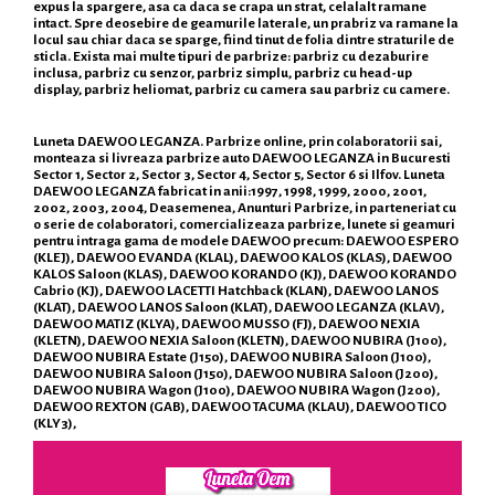
expus la spargere, asa ca daca se crapa un strat, celalalt ramane
intact. Spre deosebire de geamurile laterale, un prabriz va ramane la
locul sau chiar daca se sparge, fiind tinut de folia dintre straturile de
sticla. Exista mai multe tipuri de parbrize: parbriz cu dezaburire
inclusa, parbriz cu senzor, parbriz simplu, parbriz cu head-up
display, parbriz heliomat, parbriz cu camera sau parbriz cu camere.
Luneta DAEWOO LEGANZA. Parbrize online, prin colaboratorii sai,
monteaza si livreaza parbrize auto DAEWOO LEGANZA in Bucuresti
Sector 1, Sector 2, Sector 3, Sector 4, Sector 5, Sector 6 si Ilfov. Luneta
DAEWOO LEGANZA fabricat in anii:1997, 1998, 1999, 2000, 2001,
2002, 2003, 2004, Deasemenea, Anunturi Parbrize, in parteneriat cu
o serie de colaboratori, comercializeaza parbrize, lunete si geamuri
pentru intraga gama de modele DAEWOO precum: DAEWOO ESPERO
(KLEJ), DAEWOO EVANDA (KLAL), DAEWOO KALOS (KLAS), DAEWOO
KALOS Saloon (KLAS), DAEWOO KORANDO (KJ), DAEWOO KORANDO
Cabrio (KJ), DAEWOO LACETTI Hatchback (KLAN), DAEWOO LANOS
(KLAT), DAEWOO LANOS Saloon (KLAT), DAEWOO LEGANZA (KLAV),
DAEWOO MATIZ (KLYA), DAEWOO MUSSO (FJ), DAEWOO NEXIA
(KLETN), DAEWOO NEXIA Saloon (KLETN), DAEWOO NUBIRA (J100),
DAEWOO NUBIRA Estate (J150), DAEWOO NUBIRA Saloon (J100),
DAEWOO NUBIRA Saloon (J150), DAEWOO NUBIRA Saloon (J200),
DAEWOO NUBIRA Wagon (J100), DAEWOO NUBIRA Wagon (J200),
DAEWOO REXTON (GAB), DAEWOO TACUMA (KLAU), DAEWOO TICO
(KLY3),