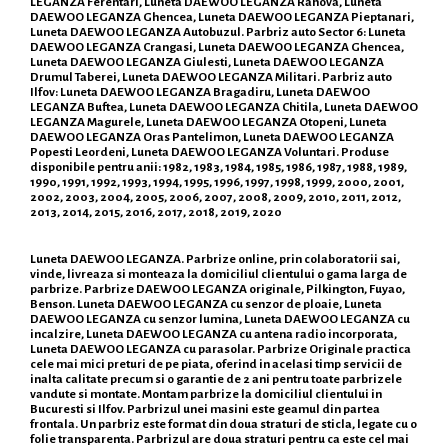
LEGANZA Ferentari, Luneta DAEWOO LEGANZA Rahova, Luneta
DAEWOO LEGANZA Ghencea, Luneta DAEWOO LEGANZA Pieptanari,
Luneta DAEWOO LEGANZA Autobuzul. Parbriz auto Sector 6: Luneta
DAEWOO LEGANZA Crangasi, Luneta DAEWOO LEGANZA Ghencea,
Luneta DAEWOO LEGANZA Giulesti, Luneta DAEWOO LEGANZA
Drumul Taberei, Luneta DAEWOO LEGANZA Militari. Parbriz auto
Ilfov: Luneta DAEWOO LEGANZA Bragadiru, Luneta DAEWOO
LEGANZA Buftea, Luneta DAEWOO LEGANZA Chitila, Luneta DAEWOO
LEGANZA Magurele, Luneta DAEWOO LEGANZA Otopeni, Luneta
DAEWOO LEGANZA Oras Pantelimon, Luneta DAEWOO LEGANZA
Popesti Leordeni, Luneta DAEWOO LEGANZA Voluntari. Produse
disponibile pentru anii: 1982, 1983, 1984, 1985, 1986, 1987, 1988, 1989,
1990, 1991, 1992, 1993, 1994, 1995, 1996, 1997, 1998, 1999, 2000, 2001,
2002, 2003, 2004, 2005, 2006, 2007, 2008, 2009, 2010, 2011, 2012,
2013, 2014, 2015, 2016, 2017, 2018, 2019, 2020
Luneta DAEWOO LEGANZA. Parbrize online, prin colaboratorii sai,
vinde, livreaza si monteaza la domiciliul clientului o gama larga de
parbrize. Parbrize DAEWOO LEGANZA originale, Pilkington, Fuyao,
Benson. Luneta DAEWOO LEGANZA cu senzor de ploaie, Luneta
DAEWOO LEGANZA cu senzor lumina, Luneta DAEWOO LEGANZA cu
incalzire, Luneta DAEWOO LEGANZA cu antena radio incorporata,
Luneta DAEWOO LEGANZA cu parasolar. Parbrize Originale practica
cele mai mici preturi de pe piata, oferind in acelasi timp servicii de
inalta calitate precum si o garantie de 2 ani pentru toate parbrizele
vandute si montate. Montam parbrize la domiciliul clientului in
Bucuresti si Ilfov. Parbrizul unei masini este geamul din partea
frontala. Un parbriz este format din doua straturi de sticla, legate cu o
folie transparenta. Parbrizul are doua straturi pentru ca este cel mai