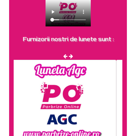
Furnizorii nostri de lunete sunt :