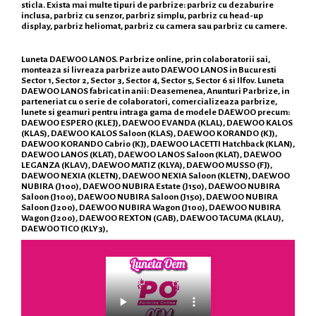
sticla. Exista mai multe tipuri de parbrize: parbriz cu dezaburire
inclusa, parbriz cu senzor, parbriz simplu, parbriz cu head-up
display, parbriz heliomat, parbriz cu camera sau parbriz cu camere.
Luneta DAEWOO LANOS. Parbrize online, prin colaboratorii sai,
monteaza si livreaza parbrize auto DAEWOO LANOS in Bucuresti
Sector 1, Sector 2, Sector 3, Sector 4, Sector 5, Sector 6 si Ilfov. Luneta
DAEWOO LANOS fabricat in anii: Deasemenea, Anunturi Parbrize, in
parteneriat cu o serie de colaboratori, comercializeaza parbrize,
lunete si geamuri pentru intraga gama de modele DAEWOO precum:
DAEWOO ESPERO (KLEJ), DAEWOO EVANDA (KLAL), DAEWOO KALOS
(KLAS), DAEWOO KALOS Saloon (KLAS), DAEWOO KORANDO (KJ),
DAEWOO KORANDO Cabrio (KJ), DAEWOO LACETTI Hatchback (KLAN),
DAEWOO LANOS (KLAT), DAEWOO LANOS Saloon (KLAT), DAEWOO
LEGANZA (KLAV), DAEWOO MATIZ (KLYA), DAEWOO MUSSO (FJ),
DAEWOO NEXIA (KLETN), DAEWOO NEXIA Saloon (KLETN), DAEWOO
NUBIRA (J100), DAEWOO NUBIRA Estate (J150), DAEWOO NUBIRA
Saloon (J100), DAEWOO NUBIRA Saloon (J150), DAEWOO NUBIRA
Saloon (J200), DAEWOO NUBIRA Wagon (J100), DAEWOO NUBIRA
Wagon (J200), DAEWOO REXTON (GAB), DAEWOO TACUMA (KLAU),
DAEWOO TICO (KLY3),