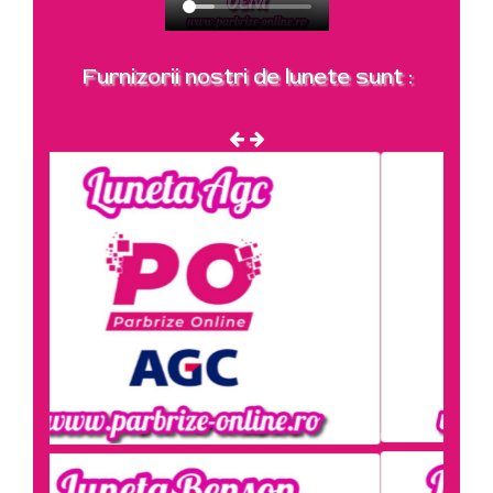
Furnizorii nostri de lunete sunt :