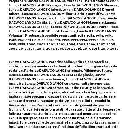
Pieptanari, Luneta DAEWOO LANOS Autobuzul. Parbriz auto Sector 6:
Luneta DAEWOO LANOS Crangasi, Luneta DAEWOO LANOS Ghencea,
Luneta DAEWOO LANOS Giulesti, Luneta DAEWOO LANOS Drumul
Taberei, Luneta DAEWOO LANOS Militari. Parbriz auto Ilfov: Luneta
DAEWOO LANOS Bragadiru, Luneta DAEWOO LANOS Buftea, Luneta
DAEWOO LANOS Chitila, Luneta DAEWOO LANOS Magurele, Luneta
DAEWOO LANOS Otopeni, Luneta DAEWOO LANOS Oras Pantelimon,
Luneta DAEWOO LANOS Popesti Leordeni, Luneta DAEWOO LANOS
Voluntari. Produse disponibile pentru anii: 1982, 1983, 1984, 1985,
1986, 1987, 1988, 1989, 1990, 1991, 1992, 1993, 1994, 1995, 1996, 1997,
1998, 1999, 2000, 2001, 2002, 2003, 2004, 2005, 2006, 2007, 2008,
2009, 2010, 2011, 2012, 2013, 2014, 2015, 2016, 2017, 2018, 2019, 2020
Luneta DAEWOO LANOS. Parbrize online, prin colaboratorii sai,
vinde, livreaza si monteaza la domiciliul clientului o gama larga de
parbrize. Parbrize DAEWOO LANOS originale, Pilkington, Fuyao,
Benson. Luneta DAEWOO LANOS cu senzor de ploaie, Luneta
DAEWOO LANOS cu senzor lumina, Luneta DAEWOO LANOS cu
incalzire, Luneta DAEWOO LANOS cu antena radio incorporata,
Luneta DAEWOO LANOS cu parasolar. Parbrize Originale practica
cele mai mici preturi de pe piata, oferind in acelasi timp servicii de
inalta calitate precum si o garantie de 2 ani pentru toate parbrizele
vandute si montate. Montam parbrize la domiciliul clientului in
Bucuresti si Ilfov. Parbrizul unei masini este geamul din partea
frontala. Un parbriz este format din doua straturi de sticla, legate cu o
folie transparenta. Parbrizul are doua straturi pentru ca este cel mai
expus la spargere, asa ca daca se crapa un strat, celalalt ramane
intact. Spre deosebire de geamurile laterale, un prabriz va ramane la
locul sau chiar daca se sparge, fiind tinut de folia dintre straturile de