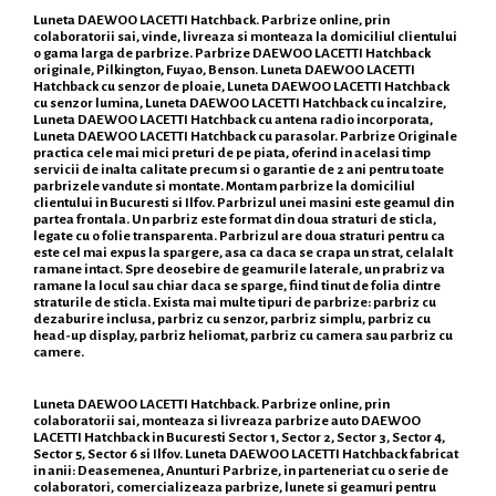
Luneta DAEWOO LACETTI Hatchback. Parbrize online, prin
colaboratorii sai, vinde, livreaza si monteaza la domiciliul clientului
o gama larga de parbrize. Parbrize DAEWOO LACETTI Hatchback
originale, Pilkington, Fuyao, Benson. Luneta DAEWOO LACETTI
Hatchback cu senzor de ploaie, Luneta DAEWOO LACETTI Hatchback
cu senzor lumina, Luneta DAEWOO LACETTI Hatchback cu incalzire,
Luneta DAEWOO LACETTI Hatchback cu antena radio incorporata,
Luneta DAEWOO LACETTI Hatchback cu parasolar. Parbrize Originale
practica cele mai mici preturi de pe piata, oferind in acelasi timp
servicii de inalta calitate precum si o garantie de 2 ani pentru toate
parbrizele vandute si montate. Montam parbrize la domiciliul
clientului in Bucuresti si Ilfov. Parbrizul unei masini este geamul din
partea frontala. Un parbriz este format din doua straturi de sticla,
legate cu o folie transparenta. Parbrizul are doua straturi pentru ca
este cel mai expus la spargere, asa ca daca se crapa un strat, celalalt
ramane intact. Spre deosebire de geamurile laterale, un prabriz va
ramane la locul sau chiar daca se sparge, fiind tinut de folia dintre
straturile de sticla. Exista mai multe tipuri de parbrize: parbriz cu
dezaburire inclusa, parbriz cu senzor, parbriz simplu, parbriz cu
head-up display, parbriz heliomat, parbriz cu camera sau parbriz cu
camere.
Luneta DAEWOO LACETTI Hatchback. Parbrize online, prin
colaboratorii sai, monteaza si livreaza parbrize auto DAEWOO
LACETTI Hatchback in Bucuresti Sector 1, Sector 2, Sector 3, Sector 4,
Sector 5, Sector 6 si Ilfov. Luneta DAEWOO LACETTI Hatchback fabricat
in anii: Deasemenea, Anunturi Parbrize, in parteneriat cu o serie de
colaboratori, comercializeaza parbrize, lunete si geamuri pentru