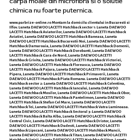
carpa moale din microfibra si o solutie
chimica nu foarte puternica.
www.parbrize-online.ro
Montam la domicilu clientului in Bucuresti si
Ilfov. Luneta DAEWOO LACETTI Hatchback sector 1: Luneta DAEWOO
LACETTI Hatchback Aviatorilor, Luneta DAEWOO LACETTI Hatchback
Aviatiei, Luneta DAEWOO LACETTI Hatchback Baneasa, Luneta
DAEWOO LACETTI Hatchback Bucurestii Noi, Luneta DAEWOO LACETTI
Hatchback Damaroaia, Luneta DAEWOO LACETTI Hatchback Domenii,
Luneta DAEWOO LACETTI Hatchback Dorobanti, Luneta DAEWOO
LACETTI Hatchback Gara de Nord, Luneta DAEWOO LACETTI
Hatchback Grivita, Luneta DAEWOO LACETTI Hatchback Victoriei,
Luneta DAEWOO LACETTI Hatchback Floreasca, Luneta DAEWOO
LACETTI Hatchback Pajura, Luneta DAEWOO LACETTI Hatchback
Pipera, Luneta DAEWOO LACETTI Hatchback Primaverii, Luneta
DAEWOO LACETTI Hatchback Piata Romana. Luneta DAEWOO LACETTI
Hatchback sector 2: Luneta DAEWOO LACETTI Hatchback Colentina,
Luneta DAEWOO LACETTI Hatchback Iancului, Luneta DAEWOO
LACETTI Hatchback Mosilor, Luneta DAEWOO LACETTI Hatchback Obor,
Luneta DAEWOO LACETTI Hatchback Pantelimon, Luneta DAEWOO
LACETTI Hatchback Stefan Cel Mare, Luneta DAEWOO LACETTI
Hatchback Tei, Luneta DAEWOO LACETTI Hatchback Vatra Luminoasa.
Luneta DAEWOO LACETTI Hatchback Sectorul 3: Luneta DAEWOO
LACETTI Hatchback Balta Alba, Luneta DAEWOO LACETTI Hatchback
Centrul Civic, Luneta DAEWOO LACETTI Hatchback Dristor, Luneta
DAEWOO LACETTI Hatchback Dudesti, Luneta DAEWOO LACETTI
Hatchback Lipscani, Luneta DAEWOO LACETTI Hatchback Muncii,
Luneta DAEWOO LACETTI Hatchback Titan, Luneta DAEWOO LACETTI
Hatchback Unirii, Luneta DAEWOO LACETTI Hatchback Vitan, Luneta