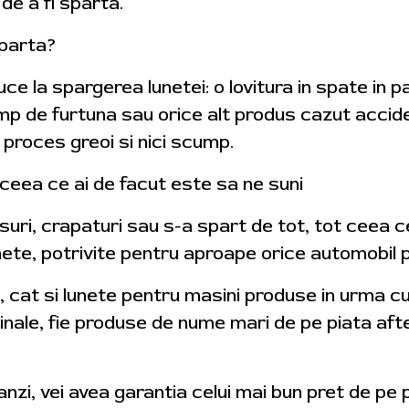
de a fi sparta.
sparta?
ce la spargerea lunetei: o lovitura in spate in p
p de furtuna sau orice alt produs cazut acciden
 proces greoi si nici scump.
 ceea ce ai de facut este sa ne suni
suri, crapaturi sau s-a spart de tot, tot ceea ce
te, potrivite pentru aproape orice automobil pe c
, cat si lunete pentru masini produse in urma c
iginale, fie produse de nume mari de pe piata a
zi, vei avea garantia celui mai bun pret de pe p