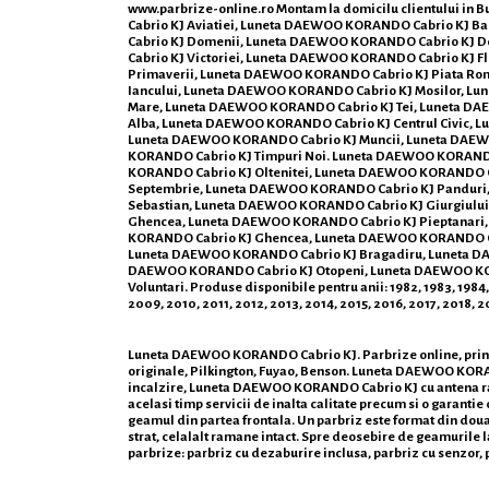
www.parbrize-online.ro
Montam la domicilu clientului in
Cabrio KJ Aviatiei, Luneta DAEWOO KORANDO Cabrio KJ
Cabrio KJ Domenii, Luneta DAEWOO KORANDO Cabrio KJ 
Cabrio KJ Victoriei, Luneta DAEWOO KORANDO Cabrio KJ
Primaverii, Luneta DAEWOO KORANDO Cabrio KJ Piata Ro
Iancului, Luneta DAEWOO KORANDO Cabrio KJ Mosilor, L
Mare, Luneta DAEWOO KORANDO Cabrio KJ Tei, Luneta DA
Alba, Luneta DAEWOO KORANDO Cabrio KJ Centrul Civic, 
Luneta DAEWOO KORANDO Cabrio KJ Muncii, Luneta DAEW
KORANDO Cabrio KJ Timpuri Noi. Luneta DAEWOO KORANDO
KORANDO Cabrio KJ Oltenitei, Luneta DAEWOO KORANDO Cab
Septembrie, Luneta DAEWOO KORANDO Cabrio KJ Panduri,
Sebastian, Luneta DAEWOO KORANDO Cabrio KJ Giurgiulu
Ghencea, Luneta DAEWOO KORANDO Cabrio KJ Pieptanari,
KORANDO Cabrio KJ Ghencea, Luneta DAEWOO KORANDO Cabr
Luneta DAEWOO KORANDO Cabrio KJ Bragadiru, Luneta DA
DAEWOO KORANDO Cabrio KJ Otopeni, Luneta DAEWOO KOR
Voluntari. Produse disponibile pentru anii: 1982, 1983, 1984,
2009, 2010, 2011, 2012, 2013, 2014, 2015, 2016, 2017, 2018, 
Luneta DAEWOO KORANDO Cabrio KJ. Parbrize online, prin c
originale, Pilkington, Fuyao, Benson. Luneta DAEWOO KO
incalzire, Luneta DAEWOO KORANDO Cabrio KJ cu antena rad
acelasi timp servicii de inalta calitate precum si o garantie
geamul din partea frontala. Un parbriz este format din doua s
strat, celalalt ramane intact. Spre deosebire de geamurile lat
parbrize: parbriz cu dezaburire inclusa, parbriz cu senzor,