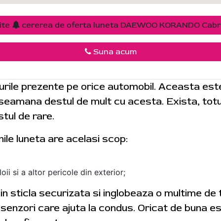
ite
cererea de oferta luneta DAEWOO KORANDO Cabr
Suna acum
urile prezente pe orice automobil. Aceasta es
i seamana destul de mult cu acesta. Exista, totus
tul de rare.
nile luneta are acelasi scop:
ii si a altor pericole din exterior;
 din sticla securizata si inglobeaza o multime de
r senzori care ajuta la condus. Oricat de buna es