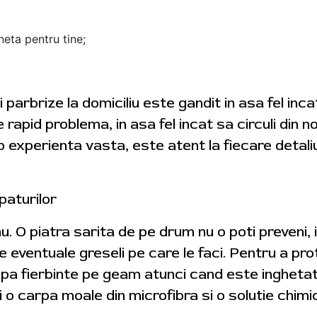
neta pentru tine;
i parbrize la domiciliu este gandit in asa fel in
ve rapid problema, in asa fel incat sa circuli din 
 experienta vasta, este atent la fiecare detali
paturilor
 nu. O piatra sarita de pe drum nu o poti preveni, i
 eventuale greseli pe care le faci. Pentru a pro
i apa fierbinte pe geam atunci cand este ingheta
i o carpa moale din microfibra si o solutie chimi