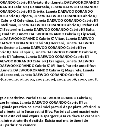
OO KORANDO Cabrio KJ Aviatorilor, Luneta DAEWOO KORANDO
 KORANDO Cabrio KJ Damaroaia, Luneta DAEWOO KORANDO
 KORANDO Cabrio KJ Grivita, Luneta DAEWOO KORANDO
DO Cabrio KJ Pipera, Luneta DAEWOO KORANDO Cabrio KJ
Cabrio KJ Colentina, Luneta DAEWOO KORANDO Cabrio KJ
ntelimon, Luneta DAEWOO KORANDO Cabrio KJ Stefan Cel
 Sectorul 3: Luneta DAEWOO KORANDO Cabrio KJ Balta
J Dudesti, Luneta DAEWOO KORANDO Cabrio KJ Lipscani,
eta DAEWOO KORANDO Cabrio KJ Vitan, Luneta DAEWOO
ta DAEWOO KORANDO Cabrio KJ Berceni, Luneta DAEWOO
to Sector 5: Luneta DAEWOO KORANDO Cabrio KJ 13
io KJ Dealul Spirii, Luneta DAEWOO KORANDO Cabrio KJ
brio KJ Rahova, Luneta DAEWOO KORANDO Cabrio KJ
a DAEWOO KORANDO Cabrio KJ Crangasi, Luneta DAEWOO
EWOO KORANDO Cabrio KJ Militari. Parbriz auto Ilfov:
, Luneta DAEWOO KORANDO Cabrio KJ Magurele, Luneta
ti Leordeni, Luneta DAEWOO KORANDO Cabrio KJ
, 1999, 2000, 2001, 2002, 2003, 2004, 2005, 2006, 2007, 2008,
 larga de parbrize. Parbrize DAEWOO KORANDO Cabrio KJ
enzor lumina, Luneta DAEWOO KORANDO Cabrio KJ cu
le practica cele mai mici preturi de pe piata, oferind in
 clientului in Bucuresti si Ilfov. Parbrizul unei masini este
tru ca este cel mai expus la spargere, asa ca daca se crapa un
dintre straturile de sticla. Exista mai multe tipuri de
sau parbriz cu camere.