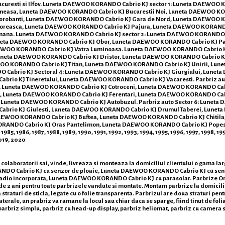
 Bucuresti si Ilfov. Luneta DAEWOO KORANDO Cabrio KJ sector 1: Luneta DAEW
 Baneasa, Luneta DAEWOO KORANDO Cabrio KJ Bucurestii Noi, Luneta DAEWOO
Dorobanti, Luneta DAEWOO KORANDO Cabrio KJ Gara de Nord, Luneta DAEWOO
 Floreasca, Luneta DAEWOO KORANDO Cabrio KJ Pajura, Luneta DAEWOO KORAN
mana. Luneta DAEWOO KORANDO Cabrio KJ sector 2: Luneta DAEWOO KORANDO 
uneta DAEWOO KORANDO Cabrio KJ Obor, Luneta DAEWOO KORANDO Cabrio KJ Pa
EWOO KORANDO Cabrio KJ Vatra Luminoasa. Luneta DAEWOO KORANDO Cabrio KJ
Luneta DAEWOO KORANDO Cabrio KJ Dristor, Luneta DAEWOO KORANDO Cabrio K
OO KORANDO Cabrio KJ Titan, Luneta DAEWOO KORANDO Cabrio KJ Unirii, Lun
 Cabrio KJ Sectorul 4: Luneta DAEWOO KORANDO Cabrio KJ Giurgiului, Lune
rio KJ Tineretului, Luneta DAEWOO KORANDO Cabrio KJ Vacaresti. Parbriz au
 Luneta DAEWOO KORANDO Cabrio KJ Cotroceni, Luneta DAEWOO KORANDO Cabr
i, Luneta DAEWOO KORANDO Cabrio KJ Ferentari, Luneta DAEWOO KORANDO Ca
 Luneta DAEWOO KORANDO Cabrio KJ Autobuzul. Parbriz auto Sector 6: Lunet
io KJ Giulesti, Luneta DAEWOO KORANDO Cabrio KJ Drumul Taberei, Luneta DA
EWOO KORANDO Cabrio KJ Buftea, Luneta DAEWOO KORANDO Cabrio KJ Chitila
ANDO Cabrio KJ Oras Pantelimon, Luneta DAEWOO KORANDO Cabrio KJ Popes
 1985, 1986, 1987, 1988, 1989, 1990, 1991, 1992, 1993, 1994, 1995, 1996, 1997, 1998
2019, 2020
olaboratorii sai, vinde, livreaza si monteaza la domiciliul clientului o gama
RANDO Cabrio KJ cu senzor de ploaie, Luneta DAEWOO KORANDO Cabrio KJ cu s
io incorporata, Luneta DAEWOO KORANDO Cabrio KJ cu parasolar. Parbrize Origina
 de 2 ani pentru toate parbrizele vandute si montate. Montam parbrize la domiciliul
traturi de sticla, legate cu o folie transparenta. Parbrizul are doua straturi pen
erale, un prabriz va ramane la locul sau chiar daca se sparge, fiind tinut de folia 
 parbriz simplu, parbriz cu head-up display, parbriz heliomat, parbriz cu camera 