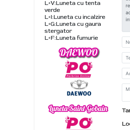
L+V:Luneta cu tenta
verde
L+I:Luneta cu incalzire
L+G:Luneta cu gaura
stergator
L+F:Luneta fumurie
Ta
Lo