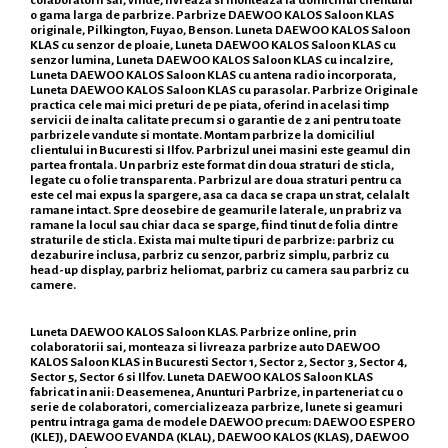
o gama larga de parbrize. Parbrize DAEWOO KALOS Saloon KLAS
originale, Pilkington, Fuyao, Benson. Luneta DAEWOO KALOS Saloon
KLAS cu senzor de ploaie, Luneta DAEWOO KALOS Saloon KLAS cu
senzor lumina, Luneta DAEWOO KALOS Saloon KLAS cu incalzire,
Luneta DAEWOO KALOS Saloon KLAS cu antena radio incorporata,
Luneta DAEWOO KALOS Saloon KLAS cu parasolar. Parbrize Originale
practica cele mai mici preturi de pe piata, oferind in acelasi timp
servicii de inalta calitate precum si o garantie de 2 ani pentru toate
parbrizele vandute si montate. Montam parbrize la domiciliul
clientului in Bucuresti si Ilfov. Parbrizul unei masini este geamul din
partea frontala. Un parbriz este format din doua straturi de sticla,
legate cu o folie transparenta. Parbrizul are doua straturi pentru ca
este cel mai expus la spargere, asa ca daca se crapa un strat, celalalt
ramane intact. Spre deosebire de geamurile laterale, un prabriz va
ramane la locul sau chiar daca se sparge, fiind tinut de folia dintre
straturile de sticla. Exista mai multe tipuri de parbrize: parbriz cu
dezaburire inclusa, parbriz cu senzor, parbriz simplu, parbriz cu
head-up display, parbriz heliomat, parbriz cu camera sau parbriz cu
camere.
Luneta DAEWOO KALOS Saloon KLAS. Parbrize online, prin
colaboratorii sai, monteaza si livreaza parbrize auto DAEWOO
KALOS Saloon KLAS in Bucuresti Sector 1, Sector 2, Sector 3, Sector 4,
Sector 5, Sector 6 si Ilfov. Luneta DAEWOO KALOS Saloon KLAS
fabricat in anii: Deasemenea, Anunturi Parbrize, in parteneriat cu o
serie de colaboratori, comercializeaza parbrize, lunete si geamuri
pentru intraga gama de modele DAEWOO precum: DAEWOO ESPERO
(KLEJ), DAEWOO EVANDA (KLAL), DAEWOO KALOS (KLAS), DAEWOO