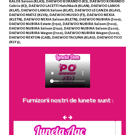
KALOS Saloon (KLAS), DAEWOO KORANDO (KJ), DAEWOO KORANDO
Cabrio (KJ), DAEWOO LACETTI Hatchback (KLAN), DAEWOO LANOS
(KLAT), DAEWOO LANOS Saloon (KLAT), DAEWOO LEGANZA (KLAV),
DAEWOO MATIZ (KLYA), DAEWOO MUSSO (FJ), DAEWOO NEXIA
(KLETN), DAEWOO NEXIA Saloon (KLETN), DAEWOO NUBIRA (J100),
DAEWOO NUBIRA Estate (J150), DAEWOO NUBIRA Saloon (J100),
DAEWOO NUBIRA Saloon (J150), DAEWOO NUBIRA Saloon (J200),
DAEWOO NUBIRA Wagon (J100), DAEWOO NUBIRA Wagon (J200),
DAEWOO REXTON (GAB), DAEWOO TACUMA (KLAU), DAEWOO TICO
(KLY3),
Furnizorii nostri de lunete sunt :