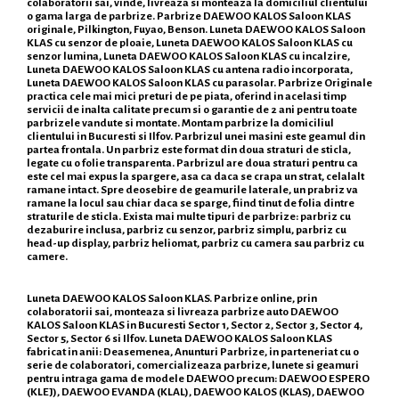
colaboratorii sai, vinde, livreaza si monteaza la domiciliul clientului
o gama larga de parbrize. Parbrize DAEWOO KALOS Saloon KLAS
originale, Pilkington, Fuyao, Benson. Luneta DAEWOO KALOS Saloon
KLAS cu senzor de ploaie, Luneta DAEWOO KALOS Saloon KLAS cu
senzor lumina, Luneta DAEWOO KALOS Saloon KLAS cu incalzire,
Luneta DAEWOO KALOS Saloon KLAS cu antena radio incorporata,
Luneta DAEWOO KALOS Saloon KLAS cu parasolar. Parbrize Originale
practica cele mai mici preturi de pe piata, oferind in acelasi timp
servicii de inalta calitate precum si o garantie de 2 ani pentru toate
parbrizele vandute si montate. Montam parbrize la domiciliul
clientului in Bucuresti si Ilfov. Parbrizul unei masini este geamul din
partea frontala. Un parbriz este format din doua straturi de sticla,
legate cu o folie transparenta. Parbrizul are doua straturi pentru ca
este cel mai expus la spargere, asa ca daca se crapa un strat, celalalt
ramane intact. Spre deosebire de geamurile laterale, un prabriz va
ramane la locul sau chiar daca se sparge, fiind tinut de folia dintre
straturile de sticla. Exista mai multe tipuri de parbrize: parbriz cu
dezaburire inclusa, parbriz cu senzor, parbriz simplu, parbriz cu
head-up display, parbriz heliomat, parbriz cu camera sau parbriz cu
camere.
Luneta DAEWOO KALOS Saloon KLAS. Parbrize online, prin
colaboratorii sai, monteaza si livreaza parbrize auto DAEWOO
KALOS Saloon KLAS in Bucuresti Sector 1, Sector 2, Sector 3, Sector 4,
Sector 5, Sector 6 si Ilfov. Luneta DAEWOO KALOS Saloon KLAS
fabricat in anii: Deasemenea, Anunturi Parbrize, in parteneriat cu o
serie de colaboratori, comercializeaza parbrize, lunete si geamuri
pentru intraga gama de modele DAEWOO precum: DAEWOO ESPERO
(KLEJ), DAEWOO EVANDA (KLAL), DAEWOO KALOS (KLAS), DAEWOO