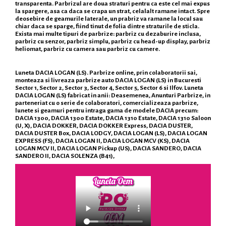
transparenta. Parbrizul are doua straturi pentru ca este cel mai expus
la spargere, asa ca daca se crapa un strat, celalalt ramane intact. Spre
deosebire de geamurile laterale, un prabriz va ramane la locul sau
chiar daca se sparge, fiind tinut de folia dintre straturile de sticla.
Exista mai multe tipuri de parbrize: parbriz cu dezaburire inclusa,
parbriz cu senzor, parbriz simplu, parbriz cu head-up display, parbriz
heliomat, parbriz cu camera sau parbriz cu camere.
Luneta DACIA LOGAN (LS). Parbrize online, prin colaboratorii sai,
monteaza si livreaza parbrize auto DACIA LOGAN (LS) in Bucuresti
Sector 1, Sector 2, Sector 3, Sector 4, Sector 5, Sector 6 si Ilfov. Luneta
DACIA LOGAN (LS) fabricat in anii: Deasemenea, Anunturi Parbrize, in
parteneriat cu o serie de colaboratori, comercializeaza parbrize,
lunete si geamuri pentru intraga gama de modele DACIA precum:
DACIA 1300, DACIA 1300 Estate, DACIA 1310 Estate, DACIA 1310 Saloon
(U, X), DACIA DOKKER, DACIA DOKKER Express, DACIA DUSTER,
DACIA DUSTER Box, DACIA LODGY, DACIA LOGAN (LS), DACIA LOGAN
EXPRESS (FS), DACIA LOGAN II, DACIA LOGAN MCV (KS), DACIA
LOGAN MCV II, DACIA LOGAN Pickup (US), DACIA SANDERO, DACIA
SANDERO II, DACIA SOLENZA (B41),