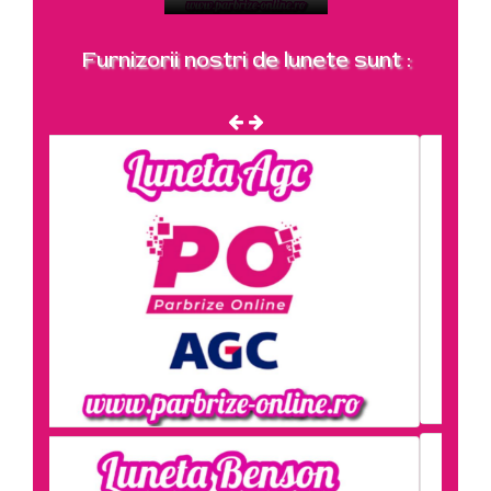
Furnizorii nostri de lunete sunt :