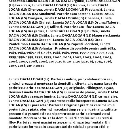
Sebastian, Luneta DACIA LOGAN (LS) Giurgiului, Luneta DACIA LOGAN
(LS) Ferentari, Luneta DACIA LOGAN (LS) Rahova, Luneta DACIA
LOGAN (LS) Ghencea, Luneta DACIA LOGAN (LS) Pieptanari, Luneta
DACIA LOGAN (LS) Autobuzul. Parbriz auto Sector 6: Luneta DACIA
LOGAN (LS) Crangasi, Luneta DACIA LOGAN (LS) Ghencea, Luneta
DACIA LOGAN (LS) Giulesti, Luneta DACIA LOGAN (LS) Drumul Taberei,
Luneta DACIA LOGAN (LS) Militari. Parbriz auto Ilfov: Luneta DACIA
LOGAN (LS) Bragadiru, Luneta DACIA LOGAN (LS) Buftea, Luneta
DACIA LOGAN (LS) Chitila, Luneta DACIA LOGAN (LS) Magurele, Luneta
DACIA LOGAN (LS) Otopeni, Luneta DACIA LOGAN (LS) Oras
Pantelimon, Luneta DACIA LOGAN (LS) Popesti Leordeni, Luneta
DACIA LOGAN (LS) Voluntari. Produse disponibile pentru anii: 1982,
1983, 1984, 1985, 1986, 1987, 1988, 1989, 1990, 1991, 1992, 1993, 1994,
1995, 1996, 1997, 1998, 1999, 2000, 2001, 2002, 2003, 2004, 2005,
2006, 2007, 2008, 2009, 2010, 2011, 2012, 2013, 2014, 2015, 2016,
2017, 2018, 2019, 2020
Luneta DACIA LOGAN (LS). Parbrize online, prin colaboratorii sai,
vinde, livreaza si monteaza la domiciliul clientului o gama larga de
parbrize. Parbrize DACIA LOGAN (LS) originale, Pilkington, Fuyao,
Benson. Luneta DACIA LOGAN (LS) cu senzor de ploaie, Luneta DACIA
LOGAN (LS) cu senzor lumina, Luneta DACIA LOGAN (LS) cu incalzire,
Luneta DACIA LOGAN (LS) cu antena radio incorporata, Luneta DACIA
LOGAN (LS) cu parasolar. Parbrize Originale practica cele mai mici
preturi de pe piata, oferind in acelasi timp servicii de inalta calitate
precum si o garantie de 2 ani pentru toate parbrizele vandute si
montate. Montam parbrize la domiciliul clientului in Bucuresti si
Ilfov. Parbrizul unei masini este geamul din partea frontala. Un
parbriz este format din doua straturi de sticla, legate cu o folie