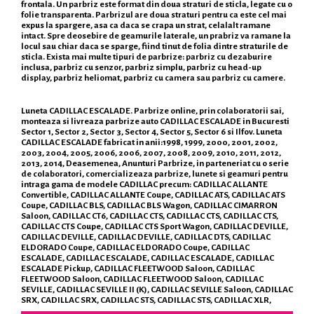
frontala. Un parbriz este format din doua straturi de sticla, legate cu o
folie transparenta. Parbrizul are doua straturi pentru ca este cel mai
expus la spargere, asa ca daca se crapa un strat, celalalt ramane
intact. Spre deosebire de geamurile laterale, un prabriz va ramane la
locul sau chiar daca se sparge, fiind tinut de folia dintre straturile de
sticla. Exista mai multe tipuri de parbrize: parbriz cu dezaburire
inclusa, parbriz cu senzor, parbriz simplu, parbriz cu head-up
display, parbriz heliomat, parbriz cu camera sau parbriz cu camere.
Luneta CADILLAC ESCALADE. Parbrize online, prin colaboratorii sai,
monteaza si livreaza parbrize auto CADILLAC ESCALADE in Bucuresti
Sector 1, Sector 2, Sector 3, Sector 4, Sector 5, Sector 6 si Ilfov. Luneta
CADILLAC ESCALADE fabricat in anii:1998, 1999, 2000, 2001, 2002,
2003, 2004, 2005, 2006, 2006, 2007, 2008, 2009, 2010, 2011, 2012,
2013, 2014, Deasemenea, Anunturi Parbrize, in parteneriat cu o serie
de colaboratori, comercializeaza parbrize, lunete si geamuri pentru
intraga gama de modele CADILLAC precum: CADILLAC ALLANTE
Convertible, CADILLAC ALLANTE Coupe, CADILLAC ATS, CADILLAC ATS
Coupe, CADILLAC BLS, CADILLAC BLS Wagon, CADILLAC CIMARRON
Saloon, CADILLAC CT6, CADILLAC CTS, CADILLAC CTS, CADILLAC CTS,
CADILLAC CTS Coupe, CADILLAC CTS Sport Wagon, CADILLAC DEVILLE,
CADILLAC DEVILLE, CADILLAC DEVILLE, CADILLAC DTS, CADILLAC
ELDORADO Coupe, CADILLAC ELDORADO Coupe, CADILLAC
ESCALADE, CADILLAC ESCALADE, CADILLAC ESCALADE, CADILLAC
ESCALADE Pickup, CADILLAC FLEETWOOD Saloon, CADILLAC
FLEETWOOD Saloon, CADILLAC FLEETWOOD Saloon, CADILLAC
SEVILLE, CADILLAC SEVILLE II (K), CADILLAC SEVILLE Saloon, CADILLAC
SRX, CADILLAC SRX, CADILLAC STS, CADILLAC STS, CADILLAC XLR,