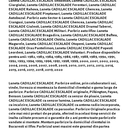
Luneta CADILLAC ESCALADE Sebastian, Luneta CADILLAC ESCALADE
Giurgiului, Luneta CADILLAC ESCALADE Ferentari, Luneta CADILLAC
ESCALADE Rahova, Luneta CADILLAC ESCALADE Ghencea, Luneta
CADILLAC ESCALADE Pieptanari, Luneta CADILLAC ESCALADE
Autobuzul. Parbriz auto Sector 6: Luneta CADILLAC ESCALADE
Crangasi, Luneta CADILLAC ESCALADE Ghencea, Luneta CADILLAC
ESCALADE Giulesti, Luneta CADILLAC ESCALADE Drumul Taberei,
Luneta CADILLAC ESCALADE Militari. Parbriz auto Ilfov: Luneta
CADILLAC ESCALADE Bragadiru, Luneta CADILLAC ESCALADE Buftea,
Luneta CADILLAC ESCALADE Chitila, Luneta CADILLAC ESCALADE
Magurele, Luneta CADILLAC ESCALADE Otopeni, Luneta CADILLAC
ESCALADE Oras Pantelimon, Luneta CADILLAC ESCALADE Popesti
Leordeni, Luneta CADILLAC ESCALADE Voluntari. Produse disponibile
pentru anii: 1982, 1983, 1984, 1985, 1986, 1987, 1988, 1989, 1990, 1991,
1992, 1993, 1994, 1995, 1996, 1997, 1998, 1999, 2000, 2001, 2002, 2003,
2004, 2005, 2006, 2007, 2008, 2009, 2010, 2011, 2012, 2013, 2014,
2015, 2016, 2017, 2018, 2019, 2020
Luneta CADILLAC ESCALADE. Parbrize online, prin colaboratorii sai,
vinde, livreaza si monteaza la domiciliul clientului o gama larga de
parbrize. Parbrize CADILLAC ESCALADE originale, Pilkington, Fuyao,
Benson. Luneta CADILLAC ESCALADE cu senzor de ploaie, Luneta
CADILLAC ESCALADE cu senzor lumina, Luneta CADILLAC ESCALADE
cu incalzire, Luneta CADILLAC ESCALADE cu antena radio incorporata,
Luneta CADILLAC ESCALADE cu parasolar. Parbrize Originale practica
cele mai mici preturi de pe piata, oferind in acelasi timp servicii de
inalta calitate precum si o garantie de 2 ani pentru toate parbrizele
vandute si montate. Montam parbrize la domiciliul clientului in
Bucuresti si Ilfov. Parbrizul unei masini este geamul din partea