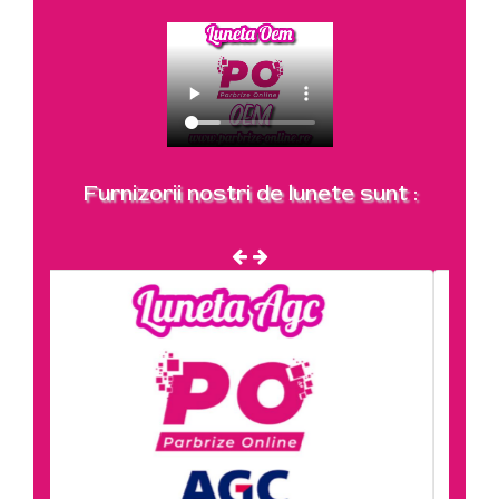
Furnizorii nostri de lunete sunt :