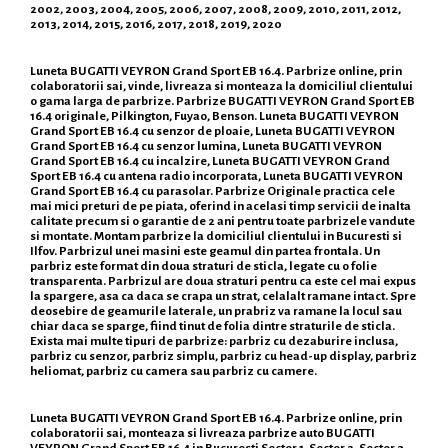
2002, 2003, 2004, 2005, 2006, 2007, 2008, 2009, 2010, 2011, 2012,
2013, 2014, 2015, 2016, 2017, 2018, 2019, 2020
Luneta BUGATTI VEYRON Grand Sport EB 16.4. Parbrize online, prin
colaboratorii sai, vinde, livreaza si monteaza la domiciliul clientului
o gama larga de parbrize. Parbrize BUGATTI VEYRON Grand Sport EB
16.4 originale, Pilkington, Fuyao, Benson. Luneta BUGATTI VEYRON
Grand Sport EB 16.4 cu senzor de ploaie, Luneta BUGATTI VEYRON
Grand Sport EB 16.4 cu senzor lumina, Luneta BUGATTI VEYRON
Grand Sport EB 16.4 cu incalzire, Luneta BUGATTI VEYRON Grand
Sport EB 16.4 cu antena radio incorporata, Luneta BUGATTI VEYRON
Grand Sport EB 16.4 cu parasolar. Parbrize Originale practica cele
mai mici preturi de pe piata, oferind in acelasi timp servicii de inalta
calitate precum si o garantie de 2 ani pentru toate parbrizele vandute
si montate. Montam parbrize la domiciliul clientului in Bucuresti si
Ilfov. Parbrizul unei masini este geamul din partea frontala. Un
parbriz este format din doua straturi de sticla, legate cu o folie
transparenta. Parbrizul are doua straturi pentru ca este cel mai expus
la spargere, asa ca daca se crapa un strat, celalalt ramane intact. Spre
deosebire de geamurile laterale, un prabriz va ramane la locul sau
chiar daca se sparge, fiind tinut de folia dintre straturile de sticla.
Exista mai multe tipuri de parbrize: parbriz cu dezaburire inclusa,
parbriz cu senzor, parbriz simplu, parbriz cu head-up display, parbriz
heliomat, parbriz cu camera sau parbriz cu camere.
Luneta BUGATTI VEYRON Grand Sport EB 16.4. Parbrize online, prin
colaboratorii sai, monteaza si livreaza parbrize auto BUGATTI