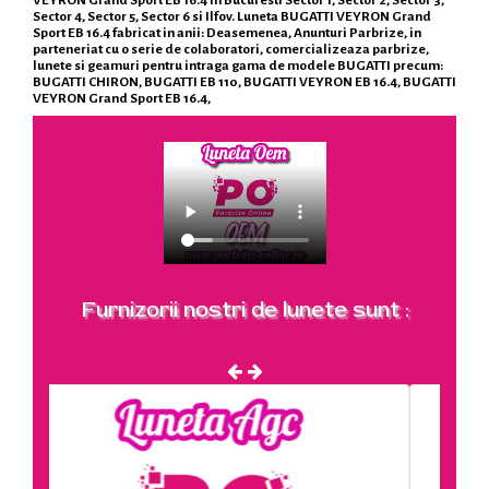
VEYRON Grand Sport EB 16.4 in Bucuresti Sector 1, Sector 2, Sector 3,
Sector 4, Sector 5, Sector 6 si Ilfov. Luneta BUGATTI VEYRON Grand
Sport EB 16.4 fabricat in anii: Deasemenea, Anunturi Parbrize, in
parteneriat cu o serie de colaboratori, comercializeaza parbrize,
lunete si geamuri pentru intraga gama de modele BUGATTI precum:
BUGATTI CHIRON, BUGATTI EB 110, BUGATTI VEYRON EB 16.4, BUGATTI
VEYRON Grand Sport EB 16.4,
Furnizorii nostri de lunete sunt :