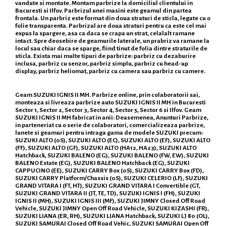
vandute si montate. Montam parbrize la domiciliul clientului in
Bucuresti si Ilfov. Parbrizul unei masini este geamul din partea
frontala. Un parbriz este format din doua straturi de sticla, legate cu o
folie transparenta. Parbrizul are doua straturi pentru ca este cel mai
expus la spargere, asa ca daca se crapa un strat, celalalt ramane
intact. Spre deosebire de geamurile laterale, un prabriz va ramane la
locul sau chiar daca se sparge, fiind tinut de folia dintre straturile de
sticla. Exista mai multe tipuri de parbrize: parbriz cu dezaburire
inclusa, parbriz cu senzor, parbriz simplu, parbriz cu head-up
display, parbriz heliomat, parbriz cu camera sau parbriz cu camere.
Geam SUZUKI IGNIS II MH. Parbrize online, prin colaboratorii sai,
monteaza si livreaza parbrize auto SUZUKI IGNIS II MH in Bucuresti
Sector 1, Sector 2, Sector 3, Sector 4, Sector 5, Sector 6 si Ilfov. Geam
SUZUKI IGNIS II MH fabricat in anii: Deasemenea, Anunturi Parbrize,
in parteneriat cu o serie de colaboratori, comercializeaza parbrize,
lunete si geamuri pentru intraga gama de modele SUZUKI precum:
SUZUKI ALTO (0S), SUZUKI ALTO (EC), SUZUKI ALTO (EF), SUZUKI ALTO
(FF), SUZUKI ALTO (GF), SUZUKI ALTO (HA12, HA23), SUZUKI ALTO
Hatchback, SUZUKI BALENO (EG), SUZUKI BALENO (FW, EW), SUZUKI
BALENO Estate (EG), SUZUKI BALENO Hatchback (EG), SUZUKI
CAPPUCINO (EE), SUZUKI CARRY Box (0S), SUZUKI CARRY Box (FD),
SUZUKI CARRY Platform/Chassis (0S), SUZUKI CELERIO (LF), SUZUKI
GRAND VITARA I (FT, HT), SUZUKI GRAND VITARA I Convertible (GT,
SUZUKI GRAND VITARA II (JT, TE, TD), SUZUKI IGNIS I (FH), SUZUKI
IGNIS II (MH), SUZUKI IGNIS III (MF), SUZUKI JIMNY Closed Off Road
Vehicle, SUZUKI JIMNY Open Off Road Vehicle, SUZUKI KIZASHI (FR),
SUZUKI LIANA (ER, RH), SUZUKI LIANA Hatchback, SUZUKI LJ 80 (OL),
SUZUKI SAMURAI Closed Off Road Vehic, SUZUKI SAMURAI Open Off