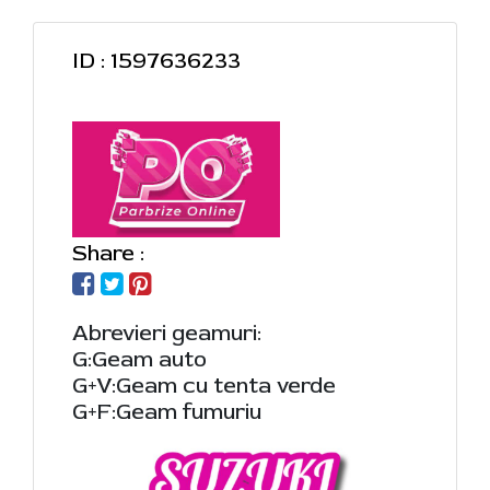
ID : 1597636233
Share :
Abrevieri geamuri:
G:Geam auto
G+V:Geam cu tenta verde
G+F:Geam fumuriu