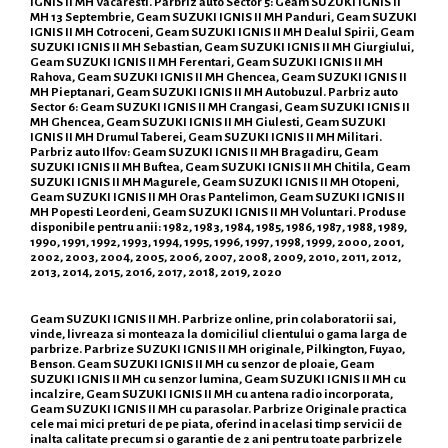
IGNIS II MH Vacaresti. Parbriz auto Sector 5: Geam SUZUKI IGNIS II
MH 13 Septembrie, Geam SUZUKI IGNIS II MH Panduri, Geam SUZUKI
IGNIS II MH Cotroceni, Geam SUZUKI IGNIS II MH Dealul Spirii, Geam
SUZUKI IGNIS II MH Sebastian, Geam SUZUKI IGNIS II MH Giurgiului,
Geam SUZUKI IGNIS II MH Ferentari, Geam SUZUKI IGNIS II MH
Rahova, Geam SUZUKI IGNIS II MH Ghencea, Geam SUZUKI IGNIS II
MH Pieptanari, Geam SUZUKI IGNIS II MH Autobuzul. Parbriz auto
Sector 6: Geam SUZUKI IGNIS II MH Crangasi, Geam SUZUKI IGNIS II
MH Ghencea, Geam SUZUKI IGNIS II MH Giulesti, Geam SUZUKI
IGNIS II MH Drumul Taberei, Geam SUZUKI IGNIS II MH Militari.
Parbriz auto Ilfov: Geam SUZUKI IGNIS II MH Bragadiru, Geam
SUZUKI IGNIS II MH Buftea, Geam SUZUKI IGNIS II MH Chitila, Geam
SUZUKI IGNIS II MH Magurele, Geam SUZUKI IGNIS II MH Otopeni,
Geam SUZUKI IGNIS II MH Oras Pantelimon, Geam SUZUKI IGNIS II
MH Popesti Leordeni, Geam SUZUKI IGNIS II MH Voluntari. Produse
disponibile pentru anii: 1982, 1983, 1984, 1985, 1986, 1987, 1988, 1989,
1990, 1991, 1992, 1993, 1994, 1995, 1996, 1997, 1998, 1999, 2000, 2001,
2002, 2003, 2004, 2005, 2006, 2007, 2008, 2009, 2010, 2011, 2012,
2013, 2014, 2015, 2016, 2017, 2018, 2019, 2020
Geam SUZUKI IGNIS II MH. Parbrize online, prin colaboratorii sai,
vinde, livreaza si monteaza la domiciliul clientului o gama larga de
parbrize. Parbrize SUZUKI IGNIS II MH originale, Pilkington, Fuyao,
Benson. Geam SUZUKI IGNIS II MH cu senzor de ploaie, Geam
SUZUKI IGNIS II MH cu senzor lumina, Geam SUZUKI IGNIS II MH cu
incalzire, Geam SUZUKI IGNIS II MH cu antena radio incorporata,
Geam SUZUKI IGNIS II MH cu parasolar. Parbrize Originale practica
cele mai mici preturi de pe piata, oferind in acelasi timp servicii de
inalta calitate precum si o garantie de 2 ani pentru toate parbrizele