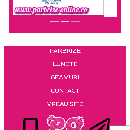
.
PARBRIZE
LUNETE
GEAMURI
CONTACT
VREAU SITE