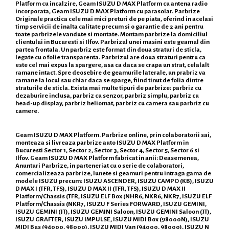
Platform cu incalzire, Geam ISUZU D MAX Platform cu antena radio
incorporata, Geam ISUZU D MAX Platform cu parasolar. Parbrize
Originale practica cele mai mici preturi de pe piata, oferind in acelasi
timp servicii de inalta calitate precum si o garantie de 2 ani pentru
toate parbrizele vandute si montate. Montam parbrize la domiciliul
clientului in Bucuresti si Ilfov. Parbrizul unei masini este geamul din
partea frontala. Un parbriz este format din doua straturi de sticla,
legate cu o folie transparenta. Parbrizul are doua straturi pentru ca
este cel mai expus la spargere, asa ca daca se crapa un strat, celalalt
ramane intact. Spre deosebire de geamurile laterale, un prabriz va
ramane la locul sau chiar daca se sparge, fiind tinut de folia dintre
straturile de sticla. Exista mai multe tipuri de parbrize: parbriz cu
dezaburire inclusa, parbriz cu senzor, parbriz simplu, parbriz cu
head-up display, parbriz heliomat, parbriz cu camera sau parbriz cu
camere.
Geam ISUZU D MAX Platform. Parbrize online, prin colaboratorii sai,
monteaza si livreaza parbrize auto ISUZU D MAX Platform in
Bucuresti Sector 1, Sector 2, Sector 3, Sector 4, Sector 5, Sector 6 si
Ilfov. Geam ISUZU D MAX Platform fabricat in anii: Deasemenea,
Anunturi Parbrize, in parteneriat cu o serie de colaboratori,
comercializeaza parbrize, lunete si geamuri pentru intraga gama de
modele ISUZU precum: ISUZU ASCENDER, ISUZU CAMPO (KB), ISUZU
D MAX I (TFR, TFS), ISUZU D MAX II (TFR, TFS), ISUZU D MAX II
Platform/Chassis (TFR, ISUZU ELF Box (NHR6, NKR6, NKR7, ISUZU ELF
Platform/Chassis (NKR7, ISUZU F Series FORWARD, ISUZU GEMINI,
ISUZU GEMINI (JT), ISUZU GEMINI Saloon, ISUZU GEMINI Saloon (JT),
ISUZU GRAFTER, ISUZU IMPULSE, ISUZU MIDI Box (98000N), ISUZU
MIDI Bus (94000, 98000), ISUZU MIDI Van (94000, 98000), ISUZU N