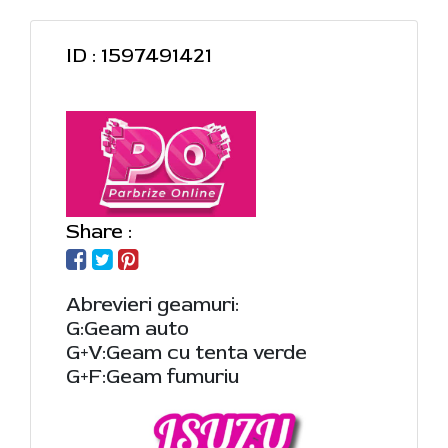
ID : 1597491421
Share :
Abrevieri geamuri:
G:Geam auto
G+V:Geam cu tenta verde
G+F:Geam fumuriu