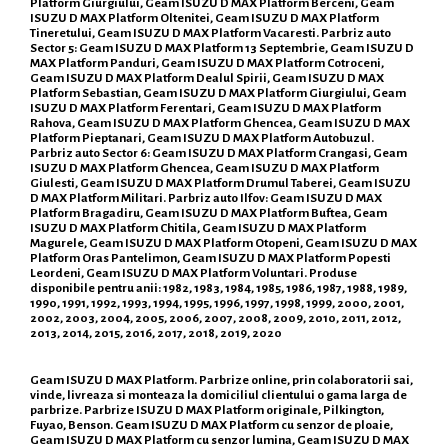
Platform Giurgiului, Geam ISUZU D MAX Platform Berceni, Geam
ISUZU D MAX Platform Oltenitei, Geam ISUZU D MAX Platform
Tineretului, Geam ISUZU D MAX Platform Vacaresti. Parbriz auto
Sector 5: Geam ISUZU D MAX Platform 13 Septembrie, Geam ISUZU D
MAX Platform Panduri, Geam ISUZU D MAX Platform Cotroceni,
Geam ISUZU D MAX Platform Dealul Spirii, Geam ISUZU D MAX
Platform Sebastian, Geam ISUZU D MAX Platform Giurgiului, Geam
ISUZU D MAX Platform Ferentari, Geam ISUZU D MAX Platform
Rahova, Geam ISUZU D MAX Platform Ghencea, Geam ISUZU D MAX
Platform Pieptanari, Geam ISUZU D MAX Platform Autobuzul.
Parbriz auto Sector 6: Geam ISUZU D MAX Platform Crangasi, Geam
ISUZU D MAX Platform Ghencea, Geam ISUZU D MAX Platform
Giulesti, Geam ISUZU D MAX Platform Drumul Taberei, Geam ISUZU
D MAX Platform Militari. Parbriz auto Ilfov: Geam ISUZU D MAX
Platform Bragadiru, Geam ISUZU D MAX Platform Buftea, Geam
ISUZU D MAX Platform Chitila, Geam ISUZU D MAX Platform
Magurele, Geam ISUZU D MAX Platform Otopeni, Geam ISUZU D MAX
Platform Oras Pantelimon, Geam ISUZU D MAX Platform Popesti
Leordeni, Geam ISUZU D MAX Platform Voluntari. Produse
disponibile pentru anii: 1982, 1983, 1984, 1985, 1986, 1987, 1988, 1989,
1990, 1991, 1992, 1993, 1994, 1995, 1996, 1997, 1998, 1999, 2000, 2001,
2002, 2003, 2004, 2005, 2006, 2007, 2008, 2009, 2010, 2011, 2012,
2013, 2014, 2015, 2016, 2017, 2018, 2019, 2020
Geam ISUZU D MAX Platform. Parbrize online, prin colaboratorii sai,
vinde, livreaza si monteaza la domiciliul clientului o gama larga de
parbrize. Parbrize ISUZU D MAX Platform originale, Pilkington,
Fuyao, Benson. Geam ISUZU D MAX Platform cu senzor de ploaie,
Geam ISUZU D MAX Platform cu senzor lumina, Geam ISUZU D MAX