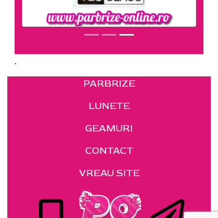
.
PARBRIZE
LUNETE
GEAMURI
CONTACT
VREAU SITE