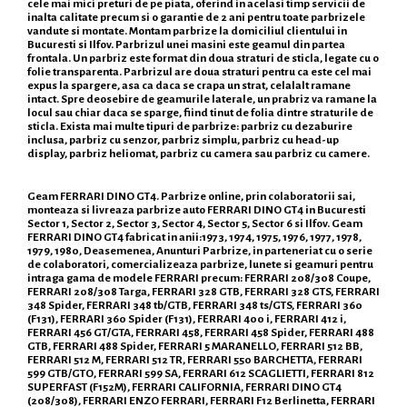
cele mai mici preturi de pe piata, oferind in acelasi timp servicii de
inalta calitate precum si o garantie de 2 ani pentru toate parbrizele
vandute si montate. Montam parbrize la domiciliul clientului in
Bucuresti si Ilfov. Parbrizul unei masini este geamul din partea
frontala. Un parbriz este format din doua straturi de sticla, legate cu o
folie transparenta. Parbrizul are doua straturi pentru ca este cel mai
expus la spargere, asa ca daca se crapa un strat, celalalt ramane
intact. Spre deosebire de geamurile laterale, un prabriz va ramane la
locul sau chiar daca se sparge, fiind tinut de folia dintre straturile de
sticla. Exista mai multe tipuri de parbrize: parbriz cu dezaburire
inclusa, parbriz cu senzor, parbriz simplu, parbriz cu head-up
display, parbriz heliomat, parbriz cu camera sau parbriz cu camere.
Geam FERRARI DINO GT4. Parbrize online, prin colaboratorii sai,
monteaza si livreaza parbrize auto FERRARI DINO GT4 in Bucuresti
Sector 1, Sector 2, Sector 3, Sector 4, Sector 5, Sector 6 si Ilfov. Geam
FERRARI DINO GT4 fabricat in anii:1973, 1974, 1975, 1976, 1977, 1978,
1979, 1980, Deasemenea, Anunturi Parbrize, in parteneriat cu o serie
de colaboratori, comercializeaza parbrize, lunete si geamuri pentru
intraga gama de modele FERRARI precum: FERRARI 208/308 Coupe,
FERRARI 208/308 Targa, FERRARI 328 GTB, FERRARI 328 GTS, FERRARI
348 Spider, FERRARI 348 tb/GTB, FERRARI 348 ts/GTS, FERRARI 360
(F131), FERRARI 360 Spider (F131), FERRARI 400 i, FERRARI 412 i,
FERRARI 456 GT/GTA, FERRARI 458, FERRARI 458 Spider, FERRARI 488
GTB, FERRARI 488 Spider, FERRARI 5 MARANELLO, FERRARI 512 BB,
FERRARI 512 M, FERRARI 512 TR, FERRARI 550 BARCHETTA, FERRARI
599 GTB/GTO, FERRARI 599 SA, FERRARI 612 SCAGLIETTI, FERRARI 812
SUPERFAST (F152M), FERRARI CALIFORNIA, FERRARI DINO GT4
(208/308), FERRARI ENZO FERRARI, FERRARI F12 Berlinetta, FERRARI