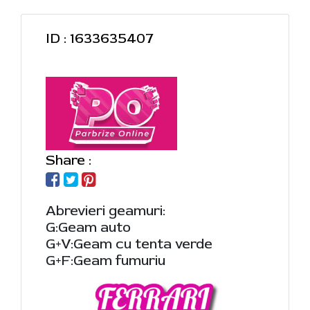
ID : 1633635407
Share :
Abrevieri geamuri:
G:Geam auto
G+V:Geam cu tenta verde
G+F:Geam fumuriu