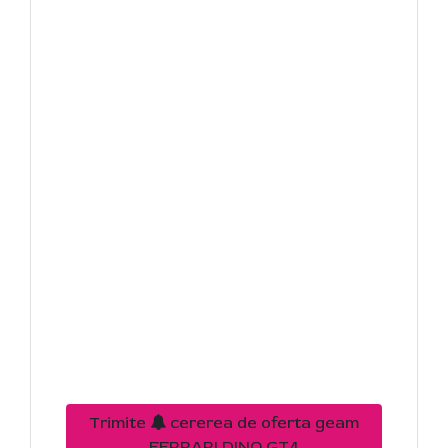
Trimite
cererea de oferta geam
FERRARI DINO GT4