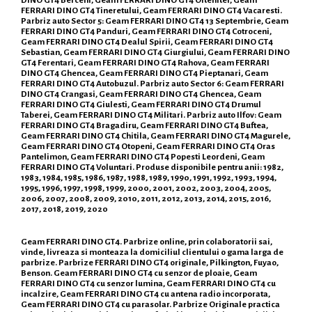
FERRARI DINO GT4 Tineretului, Geam FERRARI DINO GT4 Vacaresti.
Parbriz auto Sector 5: Geam FERRARI DINO GT4 13 Septembrie, Geam
FERRARI DINO GT4 Panduri, Geam FERRARI DINO GT4 Cotroceni,
Geam FERRARI DINO GT4 Dealul Spirii, Geam FERRARI DINO GT4
Sebastian, Geam FERRARI DINO GT4 Giurgiului, Geam FERRARI DINO
GT4 Ferentari, Geam FERRARI DINO GT4 Rahova, Geam FERRARI
DINO GT4 Ghencea, Geam FERRARI DINO GT4 Pieptanari, Geam
FERRARI DINO GT4 Autobuzul. Parbriz auto Sector 6: Geam FERRARI
DINO GT4 Crangasi, Geam FERRARI DINO GT4 Ghencea, Geam
FERRARI DINO GT4 Giulesti, Geam FERRARI DINO GT4 Drumul
Taberei, Geam FERRARI DINO GT4 Militari. Parbriz auto Ilfov: Geam
FERRARI DINO GT4 Bragadiru, Geam FERRARI DINO GT4 Buftea,
Geam FERRARI DINO GT4 Chitila, Geam FERRARI DINO GT4 Magurele,
Geam FERRARI DINO GT4 Otopeni, Geam FERRARI DINO GT4 Oras
Pantelimon, Geam FERRARI DINO GT4 Popesti Leordeni, Geam
FERRARI DINO GT4 Voluntari. Produse disponibile pentru anii: 1982,
1983, 1984, 1985, 1986, 1987, 1988, 1989, 1990, 1991, 1992, 1993, 1994,
1995, 1996, 1997, 1998, 1999, 2000, 2001, 2002, 2003, 2004, 2005,
2006, 2007, 2008, 2009, 2010, 2011, 2012, 2013, 2014, 2015, 2016,
2017, 2018, 2019, 2020
Geam FERRARI DINO GT4. Parbrize online, prin colaboratorii sai,
vinde, livreaza si monteaza la domiciliul clientului o gama larga de
parbrize. Parbrize FERRARI DINO GT4 originale, Pilkington, Fuyao,
Benson. Geam FERRARI DINO GT4 cu senzor de ploaie, Geam
FERRARI DINO GT4 cu senzor lumina, Geam FERRARI DINO GT4 cu
incalzire, Geam FERRARI DINO GT4 cu antena radio incorporata,
Geam FERRARI DINO GT4 cu parasolar. Parbrize Originale practica