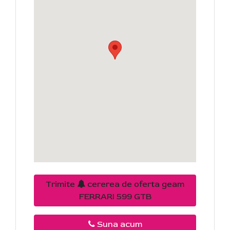
Trimite
cererea de oferta geam
FERRARI 599 GTB
Suna acum