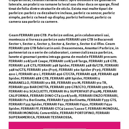
crapa un strat, celalalt ramane intact. Spre deosebire de geamurile
laterale, un prabriz va ramane la locul sau chiar daca se sparge, fiind
tinut de folia dintre straturile de sticla. Exista mai multe tipuri de
parbrize: parbriz cu dezaburire inclusa, parbriz cu senzor, parbriz
simplu, parbriz cu head-up display, parbriz heliomat, parbriz cu
camera sau parbriz cu camere.
Geam FERRARI 599 GTB. Parbrize online, prin colaboratorii sai,
monteaza si livreaza parbrize auto FERRARI 599 GTB in Bucuresti
Sector 1, Sector 2, Sector 3, Sector 4, Sector 5, Sector 6 si Ilfov. Geam
FERRARI 599 GTB fabricat in anii: Deasemenea, Anunturi Parbrize, in
parteneriat cu o serie de colaboratori, comercializeaza parbrize,
lunete si geamuri pentru intraga gama de modele FERRARI precum:
FERRARI 208/308 Coupe, FERRARI 208/308 Targa, FERRARI 328 GTB,
FERRARI 328 GTS, FERRARI 348 Spider, FERRARI 348 tb/GTB, FERRARI
348 ts/GTS, FERRARI 360 (F131), FERRARI 360 Spider (F131), FERRARI
400 i, FERRARI 412 i, FERRARI 456 GT/GTA, FERRARI 458, FERRARI 458
Spider, FERRARI 488 GTB, FERRARI 488 Spider, FERRARI 5
MARANELLO, FERRARI 512 BB, FERRARI 512 M, FERRARI 512 TR,
FERRARI 550 BARCHETTA, FERRARI 599 GTB/GTO, FERRARI 599 SA,
FERRARI 612 SCAGLIETTI, FERRARI 812 SUPERFAST (F152M), FERRARI
CALIFORNIA, FERRARI DINO GT4 (208/308), FERRARI ENZO FERRARI,
FERRARI F12 Berlinetta, FERRARI F355 Berlinetta, FERRARI F355 GTS,
FERRARI F355 Spider, FERRARI F40, FERRARI F430, FERRARI F430
Spider, FERRARI FF, FERRARI GTC4 Lusso / Lusso T, FERRARI MONDIAL,
FERRARI MONDIAL Convertible, FERRARI PORTOFINO, FERRARI
SUPERAMERICA, FERRARI TESTAROSSA,