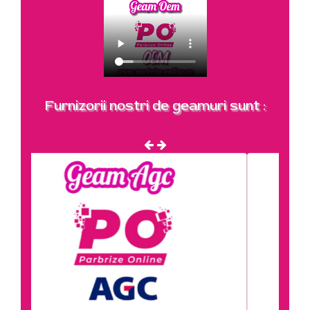
Furnizorii nostri de geamuri sunt :