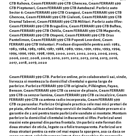
GTB Rahova, Geam FERRARI 599 GTB Ghencea, Geam FERRARI 599
GTB Pieptanari, Geam FERRARI 599 GTB Autobuzul. Parbriz auto
Sector 6: Geam FERRARI 599 GTB Crangasi, Geam FERRARI 599 GTB
Ghencea, Geam FERRARI 599 GTB Giulesti, Geam FERRARI 599 GTB
Drumul Taberei, Geam FERRARI 599 GTB Militari. Parbriz auto Ilfov:
Geam FERRARI 599 GTB Bragadiru, Geam FERRARI 599 GTB Buftea,
Geam FERRARI 599 GTB Chitila, Geam FERRARI 599 GTB Magurele,
Geam FERRARI 599 GTB Otopeni, Geam FERRARI 599 GTB Oras
Pantelimon, Geam FERRARI 599 GTB Popesti Leordeni, Geam
FERRARI 599 GTB Voluntari. Produse disponibile pentru anii: 1982,
1983, 1984, 1985, 1986, 1987, 1988, 1989, 1990, 1991, 1992, 1993, 1994,
1995, 1996, 1997, 1998, 1999, 2000, 2001, 2002, 2003, 2004, 2005,
2006, 2007, 2008, 2009, 2010, 2011, 2012, 2013, 2014, 2015, 2016,
2017, 2018, 2019, 2020
Geam FERRARI 599 GTB. Parbrize online, prin colaboratorii sai, vinde,
livreaza si monteaza la domiciliul clientului o gama larga de
parbrize. Parbrize FERRARI 599 GTB originale, Pilkington, Fuyao,
Benson. Geam FERRARI 599 GTB cu senzor de ploaie, Geam FERRARI
599 GTB cu senzor lumina, Geam FERRARI 599 GTB cu incalzire, Geam
FERRARI 599 GTB cu antena radio incorporata, Geam FERRARI 599
GTB cu parasolar. Parbrize Originale practica cele mai mici preturi de
pe piata, oferind in acelasi timp servicii de inalta calitate precum si o
garantie de 2 ani pentru toate parbrizele vandute si montate. Montam
parbrize la domiciliul clientului in Bucuresti si Ilfov. Parbrizul unei
masini este geamul din partea frontala. Un parbriz este format din
doua straturi de sticla, legate cu o folie transparenta. Parbrizul are
doua straturi pentru ca este cel mai expus la spargere, asa ca daca se