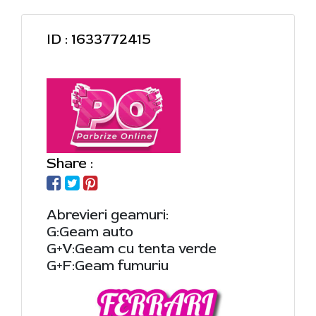
ID : 1633772415
Share :
Abrevieri geamuri:
G:Geam auto
G+V:Geam cu tenta verde
G+F:Geam fumuriu