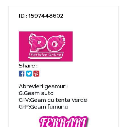
ID : 1597448602
Share :
Abrevieri geamuri:
G:Geam auto
G+V:Geam cu tenta verde
G+F:Geam fumuriu