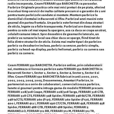
radio incorporata, Geam FERRARI 550 BARCHETTA cu parasolar.
Parbrize Originale practica cele mai mici preturi de pe piata, oferind
in acelasi timp servicii de inalta calitate precum si o garantie de 2 ani
pentru toate parbrizele vandute si montate. Montam parbrize la
domiciliul clientului in Bucuresti si Ilfov. Parbrizul unei masini este
geamul din partea frontala. Un parbriz este format din doua straturi
de sticla, legate cu o folie transparenta. Parbrizul are doua straturi
pentru ca este cel mai expus la spargere, asa ca daca se crapa un strat,
celalalt ramane intact. Spre deosebire de geamurile laterale, un
prabriz va ramane la locul sau chiar daca se sparge, fiind tinut de
folia dintre straturile de sticla. Exista mai multe tipuri de parbrize:
parbriz cu dezaburire inclusa, parbriz cu senzor, parbriz simplu,
parbriz cu head-up display, parbriz heliomat, parbriz cu camera sau
parbriz cu camere.
Geam FERRARI 550 BARCHETTA. Parbrize online, prin colaboratorii
sai, monteaza si livreaza parbrize auto FERRARI 550 BARCHETTA in
Bucuresti Sector 1, Sector 2, Sector 3, Sector 4, Sector 5, Sector 6 si
Ilfov. Geam FERRARI 550 BARCHETTA fabricat in anii:2000, 2001,
2002, 2003, 2004, 2005, Deasemenea, Anunturi Parbrize, in
parteneriat cu o serie de colaboratori, comercializeaza parbrize,
lunete si geamuri pentru intraga gama de modele FERRARI precum:
FERRARI 208/308 Coupe, FERRARI 208/308 Targa, FERRARI 328 GTB,
FERRARI 328 GTS, FERRARI 348 Spider, FERRARI 348 tb/GTB, FERRARI
348 ts/GTS, FERRARI 360 (F131), FERRARI 360 Spider (F131), FERRARI
400 i, FERRARI 412 i, FERRARI 456 GT/GTA, FERRARI 458, FERRARI 458
Spider, FERRARI 488 GTB, FERRARI 488 Spider, FERRARI 5
MARANELLO, FERRARI 512 BB, FERRARI 512 M, FERRARI 512 TR,