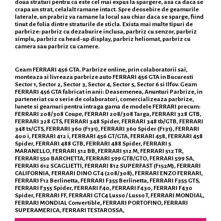
doua straturi pentru ca este cel mai expus la spargere, asa ca daca se
crapa un strat, celalalt ramane intact. Spre deosebire de geamurile
laterale, un prabriz va ramane la locul sau chiar daca se sparge, fiind
tinut de folia dintre straturile de sticla. Exista mai multe tipuri de
parbrize: parbriz cu dezaburire inclusa, parbriz cu senzor, parbriz
simplu, parbriz cu head-up display, parbriz heliomat, parbriz cu
camera sau parbriz cu camere.
Geam FERRARI 456 GTA. Parbrize online, prin colaboratorii sai,
monteaza si livreaza parbrize auto FERRARI 456 GTA in Bucuresti
Sector 1, Sector 2, Sector 3, Sector 4, Sector 5, Sector 6 si Ilfov. Geam
FERRARI 456 GTA fabricat in anii: Deasemenea, Anunturi Parbrize, in
parteneriat cu o serie de colaboratori, comercializeaza parbrize,
lunete si geamuri pentru intraga gama de modele FERRARI precum:
FERRARI 208/308 Coupe, FERRARI 208/308 Targa, FERRARI 328 GTB,
FERRARI 328 GTS, FERRARI 348 Spider, FERRARI 348 tb/GTB, FERRARI
348 ts/GTS, FERRARI 360 (F131), FERRARI 360 Spider (F131), FERRARI
400 i, FERRARI 412 i, FERRARI 456 GT/GTA, FERRARI 458, FERRARI 458
Spider, FERRARI 488 GTB, FERRARI 488 Spider, FERRARI 5
MARANELLO, FERRARI 512 BB, FERRARI 512 M, FERRARI 512 TR,
FERRARI 550 BARCHETTA, FERRARI 599 GTB/GTO, FERRARI 599 SA,
FERRARI 612 SCAGLIETTI, FERRARI 812 SUPERFAST (F152M), FERRARI
CALIFORNIA, FERRARI DINO GT4 (208/308), FERRARI ENZO FERRARI,
FERRARI F12 Berlinetta, FERRARI F355 Berlinetta, FERRARI F355 GTS,
FERRARI F355 Spider, FERRARI F40, FERRARI F430, FERRARI F430
Spider, FERRARI FF, FERRARI GTC4 Lusso / Lusso T, FERRARI MONDIAL,
FERRARI MONDIAL Convertible, FERRARI PORTOFINO, FERRARI
SUPERAMERICA, FERRARI TESTAROSSA,