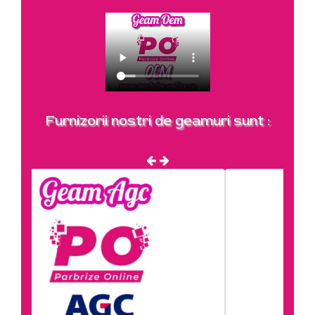
Furnizorii nostri de geamuri sunt :