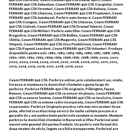
FERRARI 456 GTA Sebastian, Geam FERRARI 456 GTA Giurgiului, Geam
FERRARI 456 GTA Ferentari, Geam FERRARI 456 GTA Rahova, Geam
FERRARI 456 GTA Ghencea, Geam FERRARI 456 GTA Pieptanari, Geam
FERRARI 456 GTA Autobuzul. Parbriz auto Sector 6: Geam FERRARI
456 GTA Crangasi, Geam FERRARI 456 GTA Ghencea, Geam FERRARI
456 GTA Giulesti, Geam FERRARI 456 GTA Drumul Taberei, Geam
FERRARI 456 GTA Militari. Parbriz auto Ilfov: Geam FERRARI 456 GTA
Bragadiru, Geam FERRARI 456 GTA Buftea, Geam FERRARI 456 GTA
Chitila, Geam FERRARI 456 GTA Magurele, Geam FERRARI 456 GTA
Otopeni, Geam FERRARI 456 GTA Oras Pantelimon, Geam FERRARI
456 GTA Popesti Leordeni, Geam FERRARI 456 GTA Voluntari. Produse
disponibile pentru anii: 1982, 1983, 1984, 1985, 1986, 1987, 1988, 1989,
1990, 1991, 1992, 1993, 1994, 1995, 1996, 1997, 1998, 1999, 2000, 2001,
2002, 2003, 2004, 2005, 2006, 2007, 2008, 2009, 2010, 2011, 2012,
2013, 2014, 2015, 2016, 2017, 2018, 2019, 2020
Geam FERRARI 456 GTA. Parbrize online, prin colaboratorii sai, vinde,
livreaza si monteaza la domiciliul clientului o gama larga de
parbrize. Parbrize FERRARI 456 GTA originale, Pilkington, Fuyao,
Benson. Geam FERRARI 456 GTA cu senzor de ploaie, Geam FERRARI
456 GTA cu senzor lumina, Geam FERRARI 456 GTA cu incalzire, Geam
FERRARI 456 GTA cu antena radio incorporata, Geam FERRARI 456 GTA
cu parasolar. Parbrize Originale practica cele mai mici preturi de pe
piata, oferind in acelasi timp servicii de inalta calitate precum si o
garantie de 2 ani pentru toate parbrizele vandute si montate. Montam
parbrize la domiciliul clientului in Bucuresti si Ilfov. Parbrizul unei
masini este geamul din partea frontala. Un parbriz este format din
doua straturi de sticla, legate cu o folie transparenta. Parbrizul are