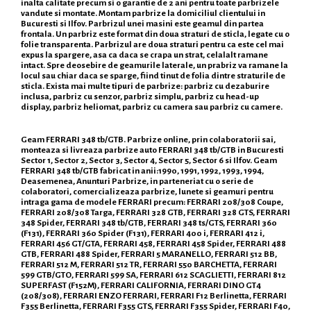
inalta calitate precum si o garantie de 2 ani pentru toate parbrizele
vandute si montate. Montam parbrize la domiciliul clientului in
Bucuresti si Ilfov. Parbrizul unei masini este geamul din partea
frontala. Un parbriz este format din doua straturi de sticla, legate cu o
folie transparenta. Parbrizul are doua straturi pentru ca este cel mai
expus la spargere, asa ca daca se crapa un strat, celalalt ramane
intact. Spre deosebire de geamurile laterale, un prabriz va ramane la
locul sau chiar daca se sparge, fiind tinut de folia dintre straturile de
sticla. Exista mai multe tipuri de parbrize: parbriz cu dezaburire
inclusa, parbriz cu senzor, parbriz simplu, parbriz cu head-up
display, parbriz heliomat, parbriz cu camera sau parbriz cu camere.
Geam FERRARI 348 tb/GTB. Parbrize online, prin colaboratorii sai,
monteaza si livreaza parbrize auto FERRARI 348 tb/GTB in Bucuresti
Sector 1, Sector 2, Sector 3, Sector 4, Sector 5, Sector 6 si Ilfov. Geam
FERRARI 348 tb/GTB fabricat in anii:1990, 1991, 1992, 1993, 1994,
Deasemenea, Anunturi Parbrize, in parteneriat cu o serie de
colaboratori, comercializeaza parbrize, lunete si geamuri pentru
intraga gama de modele FERRARI precum: FERRARI 208/308 Coupe,
FERRARI 208/308 Targa, FERRARI 328 GTB, FERRARI 328 GTS, FERRARI
348 Spider, FERRARI 348 tb/GTB, FERRARI 348 ts/GTS, FERRARI 360
(F131), FERRARI 360 Spider (F131), FERRARI 400 i, FERRARI 412 i,
FERRARI 456 GT/GTA, FERRARI 458, FERRARI 458 Spider, FERRARI 488
GTB, FERRARI 488 Spider, FERRARI 5 MARANELLO, FERRARI 512 BB,
FERRARI 512 M, FERRARI 512 TR, FERRARI 550 BARCHETTA, FERRARI
599 GTB/GTO, FERRARI 599 SA, FERRARI 612 SCAGLIETTI, FERRARI 812
SUPERFAST (F152M), FERRARI CALIFORNIA, FERRARI DINO GT4
(208/308), FERRARI ENZO FERRARI, FERRARI F12 Berlinetta, FERRARI
F355 Berlinetta, FERRARI F355 GTS, FERRARI F355 Spider, FERRARI F40,