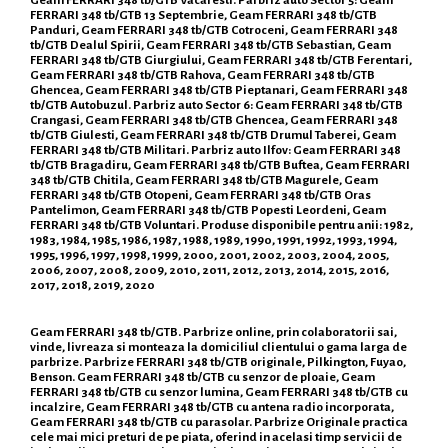
FERRARI 348 tb/GTB 13 Septembrie, Geam FERRARI 348 tb/GTB
Panduri, Geam FERRARI 348 tb/GTB Cotroceni, Geam FERRARI 348
tb/GTB Dealul Spirii, Geam FERRARI 348 tb/GTB Sebastian, Geam
FERRARI 348 tb/GTB Giurgiului, Geam FERRARI 348 tb/GTB Ferentari,
Geam FERRARI 348 tb/GTB Rahova, Geam FERRARI 348 tb/GTB
Ghencea, Geam FERRARI 348 tb/GTB Pieptanari, Geam FERRARI 348
tb/GTB Autobuzul. Parbriz auto Sector 6: Geam FERRARI 348 tb/GTB
Crangasi, Geam FERRARI 348 tb/GTB Ghencea, Geam FERRARI 348
tb/GTB Giulesti, Geam FERRARI 348 tb/GTB Drumul Taberei, Geam
FERRARI 348 tb/GTB Militari. Parbriz auto Ilfov: Geam FERRARI 348
tb/GTB Bragadiru, Geam FERRARI 348 tb/GTB Buftea, Geam FERRARI
348 tb/GTB Chitila, Geam FERRARI 348 tb/GTB Magurele, Geam
FERRARI 348 tb/GTB Otopeni, Geam FERRARI 348 tb/GTB Oras
Pantelimon, Geam FERRARI 348 tb/GTB Popesti Leordeni, Geam
FERRARI 348 tb/GTB Voluntari. Produse disponibile pentru anii: 1982,
1983, 1984, 1985, 1986, 1987, 1988, 1989, 1990, 1991, 1992, 1993, 1994,
1995, 1996, 1997, 1998, 1999, 2000, 2001, 2002, 2003, 2004, 2005,
2006, 2007, 2008, 2009, 2010, 2011, 2012, 2013, 2014, 2015, 2016,
2017, 2018, 2019, 2020
Geam FERRARI 348 tb/GTB. Parbrize online, prin colaboratorii sai,
vinde, livreaza si monteaza la domiciliul clientului o gama larga de
parbrize. Parbrize FERRARI 348 tb/GTB originale, Pilkington, Fuyao,
Benson. Geam FERRARI 348 tb/GTB cu senzor de ploaie, Geam
FERRARI 348 tb/GTB cu senzor lumina, Geam FERRARI 348 tb/GTB cu
incalzire, Geam FERRARI 348 tb/GTB cu antena radio incorporata,
Geam FERRARI 348 tb/GTB cu parasolar. Parbrize Originale practica
cele mai mici preturi de pe piata, oferind in acelasi timp servicii de