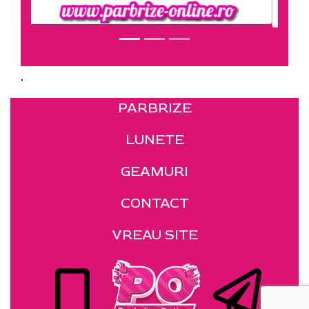
.
PARBRIZE
LUNETE
GEAMURI
CONTACT
VREAU SITE