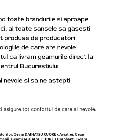
d toate brandurile si aproape
ci, ai toate sansele sa gasesti
nt produse de producatori
ogiile de care are nevoie
tul ca livram geamurile direct la
entrul Bucurestiului.
 nevoie si sa ne astepti:
ti asigure tot confortul de care ai nevoie.
iatorilor, Geam DAIHATSU CUORE 5 Aviatiei, Geam
menii, Geam DAIHATSU CUORE 5 Dorobanti, Geam