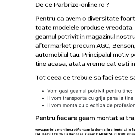
De ce Parbrize-online.ro ?
Pentru ca avem o diversitate foar
toate modelele produse vreodata. In
geamul potrivit in magazinul nostr
aftermarket precum AGC, Benson, N
automobilul tau. Principalul motiv 
tine acasa, atata vreme cat esti in
Tot ceea ce trebuie sa faci este sa
Vom gasi geamul potrivit pentru tine;
Il vom transporta cu grija pana la tine
Il vom monta cu o echipa de profesionist
Pentru fiecare geam montat si trans
www.parbrize-online.ro
Montam la domicilu clientului in 
DAIHATSU CUORE 5 Baneasa, Geam DAIHATSU CUORE 5 Buc