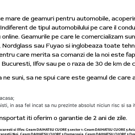
te mare de geamuri pentru automobile, acoperin
diferent de tipul automobilului pe care il condu
u online. Geamurile pe care le comercializam su
ordglass sau Fuyao si inglobeaza toate tehnol
pentru care merita sa comanzi de la noi este fap
 Bucuresti, Ilfov sau pe o raza de 30 de km de c
 ne suni, sa ne spui care este geamul de care ai
 acasa;
i, in asa fel incat sa nu prezinte absolut niciun risc si sa i
portat iti oferim o garantie de 2 ani de zile.
Bucuresti si Ilfov. Geam DAIHATSU CUORE 5 sector 1: Geam DAIHATSU CUORE 5 Av
urestii Noi, Geam DAIHATSU CUORE 5 Damaroaia, Geam DAIHATSU CUORE 5 Do