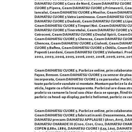
DAIHATSU CUORE 5 Gara de Nord, Geam DAIHATSU CUORE 5
CUORE 5 Pipera, Geam DAIHATSU CUORE 5 Primaverii, Ge
Iancului, Geam DAIHATSU CUORE 5 Mosilor, Geam DAIHAT
DAIHATSU CUORE 5 Vatra Luminoasa. Geam DAIHATSU CUORE
DAIHATSU CUORE 5 Dudesti, Geam DAIHATSU CUORE 5 Lips
Geam DAIHATSU CUORE 5 Timpuri Noi. Geam DAIHATSU CUO
DAIHATSU CUORE 5 Tineretului, Geam DAIHATSU CUORE 5 V
Cotroceni, Geam DAIHATSU CUORE 5 Dealul Spirii, Geam 
Geam DAIHATSU CUORE 5 Ghencea, Geam DAIHATSU CUORE 5
Ghencea, Geam DAIHATSU CUORE 5 Giulesti, Geam DAIHATS
CUORE 5 Buftea, Geam DAIHATSU CUORE 5 Chitila, Geam 
Popesti Leordeni, Geam DAIHATSU CUORE 5 Voluntari. Produse d
2002, 2003, 2004, 2005, 2006, 2007, 2008, 2009, 2010, 2011,
Geam DAIHATSU CUORE 5. Parbrize online, prin colaboratorii
Fuyao, Benson. Geam DAIHATSU CUORE 5 cu senzor de ploa
incorporata, Geam DAIHATSU CUORE 5 cu parasolar. Parbrize Or
toate parbrizele vandute si montate. Montam parbrize la domi
sticla, legate cu o folie transparenta. Parbrizul are doua st
prabriz va ramane la locul sau chiar daca se sparge, fiind ti
parbriz cu head-up display, parbriz heliomat, parbriz cu c
Geam DAIHATSU CUORE 5. Parbrize online, prin colaboratorii s
Geam DAIHATSU CUORE 5 fabricat in anii: Deasemenea, Anunt
DAIHATSU precum: DAIHATSU APPLAUSE I (A101, A111), DA
DAIHATSU CHARADE III (G100, G101, G102, DAIHATSU CHAR
COPEN (L880, L881), DAIHATSU CUORE I (L55, L60), DAIHATS