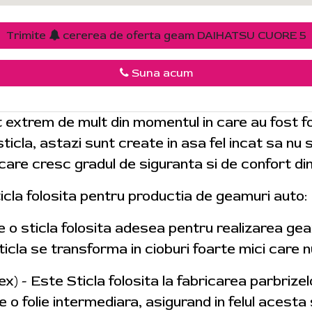
Trimite
cererea de oferta geam DAIHATSU CUORE 5
Suna acum
 extrem de mult din momentul in care au fost fo
ticla, astazi sunt create in asa fel incat sa nu 
care cresc gradul de siguranta si de confort din
sticla folosita pentru productia de geamuri auto:
te o sticla folosita adesea pentru realizarea geam
icla se transforma in cioburi foarte mici care n
ex) - Este Sticla folosita la fabricarea parbrizel
 o folie intermediara, asigurand in felul acesta s