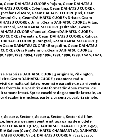
sca, Geam DAIHATSU CUORE 5 Pajura, Geam DAIHATSU
DAIHATSU CUORE 5 Colentina, Geam DAIHATSU CUORE 5
 Stefan Cel Mare, Geam DAIHATSU CUORE 5 Tei, Geam
ntrul Civic, Geam DAIHATSU CUORE 5 Dristor, Geam
IHATSU CUORE 5 Unirii, Geam DAIHATSU CUORE 5 Vitan,
 Berceni, Geam DAIHATSU CUORE 5 Oltenitei, Geam
m DAIHATSU CUORE 5 Panduri, Geam DAIHATSU CUORE 5
TSU CUORE 5 Ferentari, Geam DAIHATSU CUORE 5 Rahova,
m DAIHATSU CUORE 5 Crangasi, Geam DAIHATSU CUORE 5
fov: Geam DAIHATSU CUORE 5 Bragadiru, Geam DAIHATSU
 CUORE 5 Oras Pantelimon, Geam DAIHATSU CUORE 5
, 1992, 1993, 1994, 1995, 1996, 1997, 1998, 1999, 2000, 2001,
rize. Parbrize DAIHATSU CUORE 5 originale, Pilkington,
lzire, Geam DAIHATSU CUORE 5 cu antena radio
cii de inalta calitate precum si o garantie de 2 ani pentru
tea frontala. Un parbriz este format din doua straturi de
alalt ramane intact. Spre deosebire de geamurile laterale, un
iz cu dezaburire inclusa, parbriz cu senzor, parbriz simplu,
tor 2, Sector 3, Sector 4, Sector 5, Sector 6 si Ilfov.
ize, lunete si geamuri pentru intraga gama de modele
TSU CHARADE I (G10), DAIHATSU CHARADE II (G11, G30),
E IV Saloon (G203), DAIHATSU CHARMANT (A), DAIHATSU
AIHATSU CUORE V (L7), DAIHATSU CUORE VI (L251, L250,