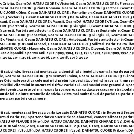
 Grivita, Geam DAIHATSU CUORE 5 Victoriei, Geam DAIHATSU CUORE 5 Florea
am DAIHATSU CUORE 5 Piata Romana. Geam DAIHATSU CUORE 5 sector 2: Geam 
SU CUORE 5 Obor, Geam DAIHATSU CUORE 5 Pantelimon, Geam DAIHATSU CUORE 5
 5 Sectorul 3: Geam DAIHATSU CUORE 5 Balta Alba, Geam DAIHATSU CUORE 5 Ce
cani, Geam DAIHATSU CUORE 5 Muncii, Geam DAIHATSU CUORE 5 Titan, Geam DA
RE 5 Sectorul 4: Geam DAIHATSU CUORE 5 Giurgiului, Geam DAIHATSU CUORE 5
acaresti. Parbriz auto Sector 5: Geam DAIHATSU CUORE 5 13 Septembrie, Gea
DAIHATSU CUORE 5 Sebastian, Geam DAIHATSU CUORE 5 Giurgiului, Geam DAIHA
 Pieptanari, Geam DAIHATSU CUORE 5 Autobuzul. Parbriz auto Sector 6: Gea
U CUORE 5 Drumul Taberei, Geam DAIHATSU CUORE 5 Militari. Parbriz auto Il
DAIHATSU CUORE 5 Magurele, Geam DAIHATSU CUORE 5 Otopeni, Geam DAIHATSU
isponibile pentru anii: 1982, 1983, 1984, 1985, 1986, 1987, 1988, 1989, 1990, 1991
 2012, 2013, 2014, 2015, 2016, 2017, 2018, 2019, 2020
 sai, vinde, livreaza si monteaza la domiciliul clientului o gama larga de parb
ie, Geam DAIHATSU CUORE 5 cu senzor lumina, Geam DAIHATSU CUORE 5 cu inca
iginale practica cele mai mici preturi de pe piata, oferind in acelasi timp servi
ciliul clientului in Bucuresti si Ilfov. Parbrizul unei masini este geamul din par
raturi pentru ca este cel mai expus la spargere, asa ca daca se crapa un strat, cel
nut de folia dintre straturile de sticla. Exista mai multe tipuri de parbrize: parbr
amera sau parbriz cu camere.
ai, monteaza si livreaza parbrize auto DAIHATSU CUORE 5 in Bucuresti Sector 1, Sec
uri Parbrize, in parteneriat cu o serie de colaboratori, comercializeaza parbr
IHATSU APPLAUSE II (A101), DAIHATSU CHARADE, DAIHATSU CHARADE (L2), DAIHA
ADE III Saloon (G102), DAIHATSU CHARADE IV (G200, G202), DAIHATSU CHARAD
U CUORE II (L80, L81), DAIHATSU CUORE III (L201), DAIHATSU CUORE IV (L501), D