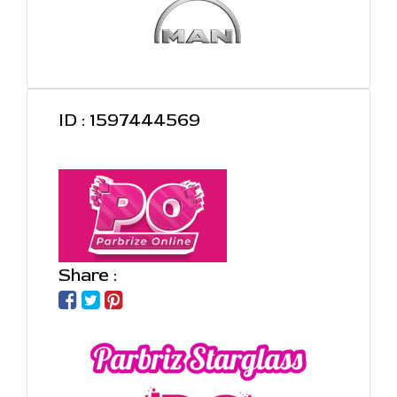
ID : 1597444569
Share :