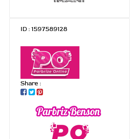
ID : 1597589128
Share :