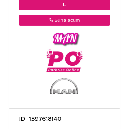
L
Suna acum
ID : 1597618140