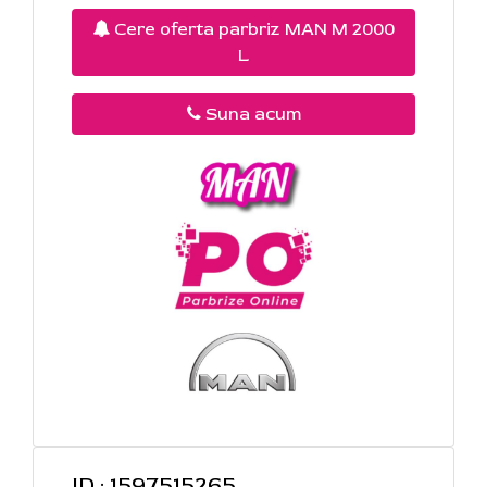
Cere oferta parbriz MAN M 2000
L
Suna acum
ID : 1597515265