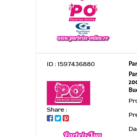
ID : 1597436880
Pa
Par
200
Buc
Pr
Share :
Pre
Da