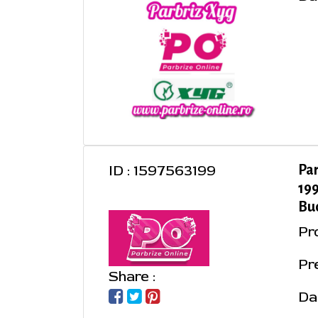
ID : 1597563199
Par
19
Buc
Pr
Pre
Share :
Da