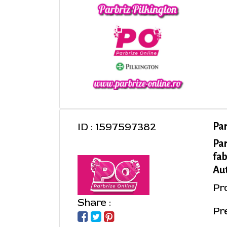
ID : 1597597382
Pa
Pa
fab
Aut
Pr
Share :
Pre