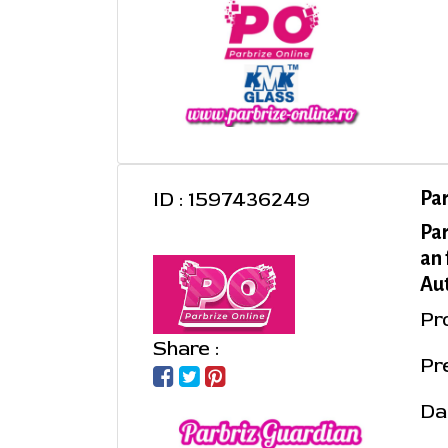
ID : 1597436249
Pa
Pa
an 
Aut
Pr
Share :
Pre
Da