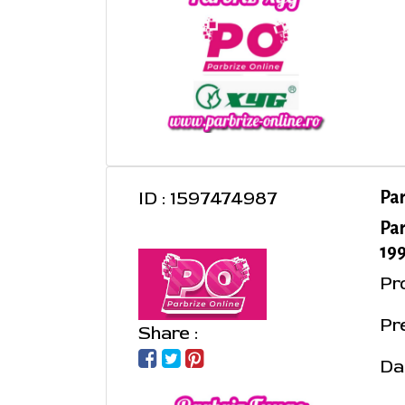
ID : 1597474987
Pa
Pa
199
Pr
Pre
Share :
Da