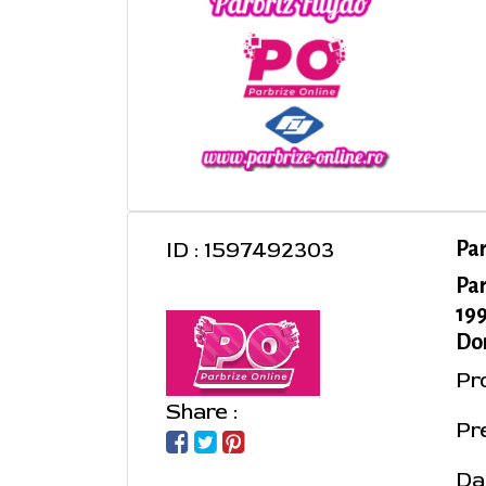
ID : 1597492303
Pa
Par
199
Dom
Pr
Share :
Pre
Da