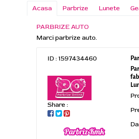
Acasa
Parbrize
Lunete
Ge
PARBRIZE AUTO
Marci parbrize auto.
ID : 1597434460
Pa
Pa
fab
Lu
Pr
Share :
Pre
Da