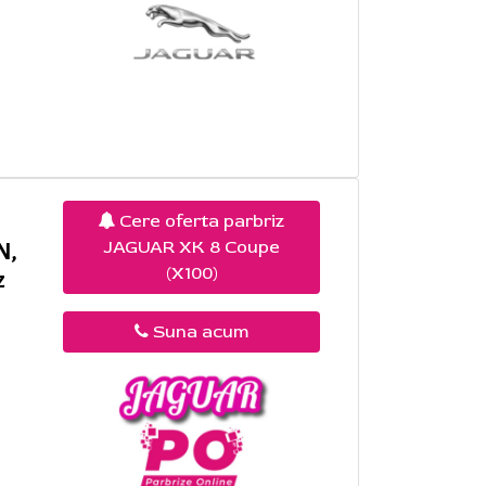
Cere oferta parbriz
JAGUAR XK 8 Coupe
N,
(X100)
z
Suna acum