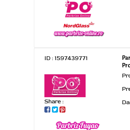
ID : 1597439771
Pa
Pro
Pr
Pr
Share :
Da