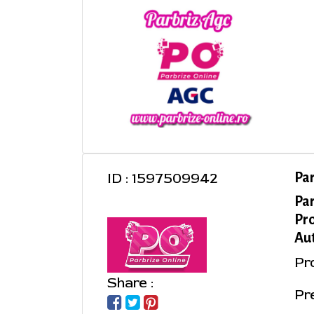
ID : 1597509942
Pa
Pa
Pro
Au
Pr
Share :
Pre