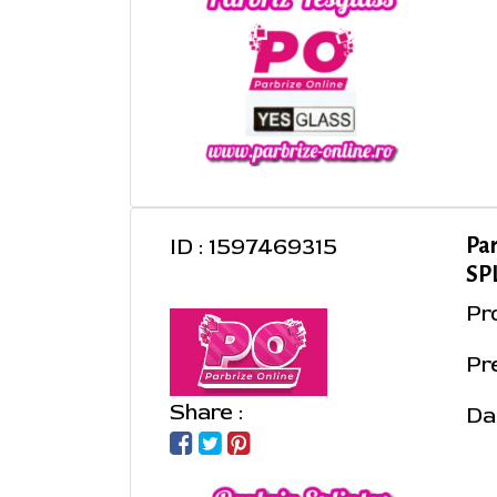
ID : 1597469315
Pa
SPL
Pr
Pre
Share :
Da