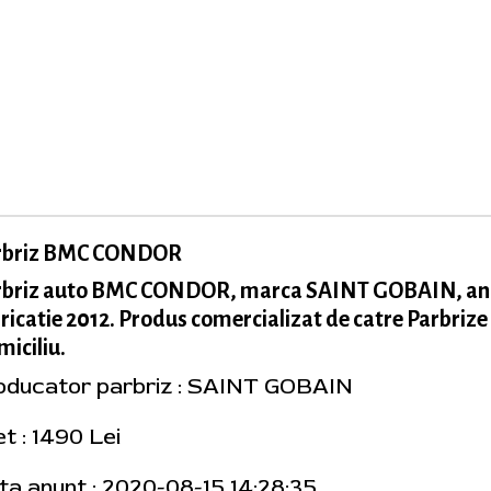
rbriz BMC CONDOR
rbriz auto BMC CONDOR, marca SAINT GOBAIN, an
ricatie 2012. Produs comercializat de catre Parbrize
iciliu.
oducator parbriz : SAINT GOBAIN
t : 1490 Lei
ta anunt : 2020-08-15 14:28:35