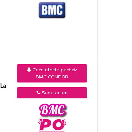
Cere oferta parbriz
BMC CONDOR
 La
Suna acum