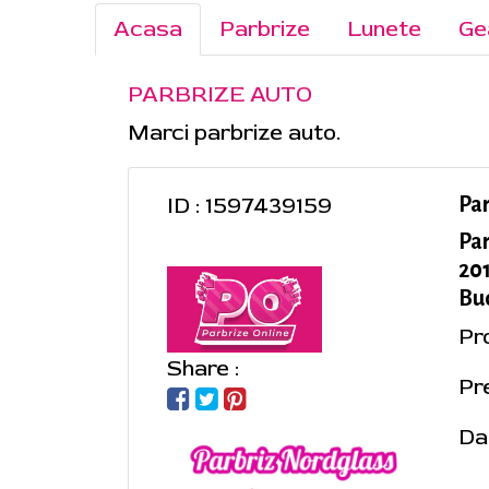
Acasa
Parbrize
Lunete
Ge
PARBRIZE AUTO
Marci parbrize auto.
ID : 1597439159
Pa
Pa
201
Buc
Pr
Share :
Pr
Da