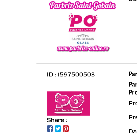
ID : 1597500503
Pa
Pa
Pro
Pr
Pr
Share :
Da