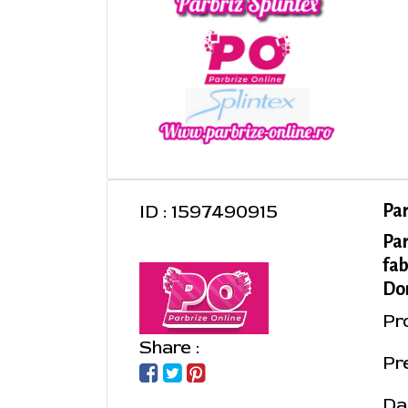
ID : 1597490915
Pa
Pa
fab
Dom
Pr
Share :
Pre
Da