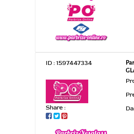
ID : 1597447334
Pa
GLA
Pr
Pre
Share :
Da