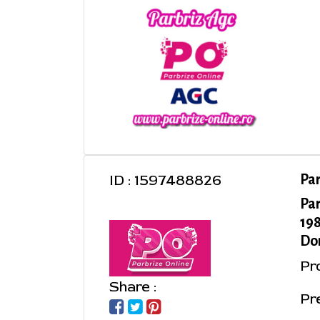
ID : 1597488826
Pa
Pa
198
Dom
Pr
Share :
Pr