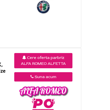
Cere oferta parbriz
ALFA ROMEO ALFETTA
X,
ize
Suna acum