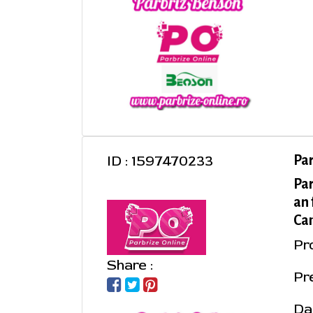
ID : 1597470233
Pa
Pa
an 
Cam
Pr
Share :
Pre
Da