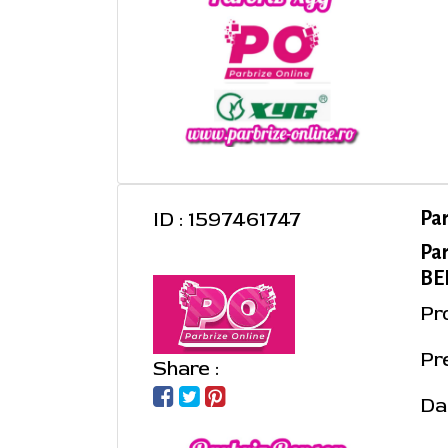
ID : 1597461747
Pa
Pa
BEN
Pr
Pre
Share :
Da