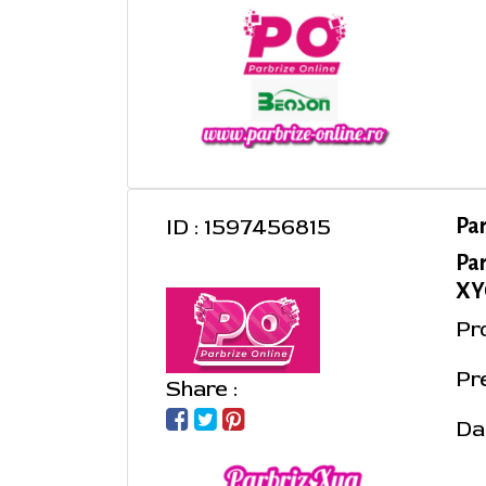
ID : 1597456815
Pa
Pa
XYG
Pr
Pre
Share :
Da