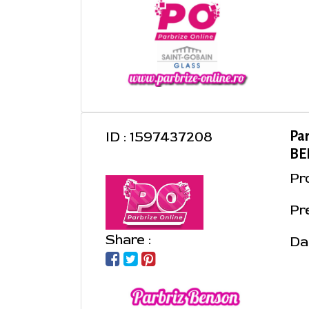
ID : 1597437208
Pa
BEN
Pr
Pre
Share :
Da