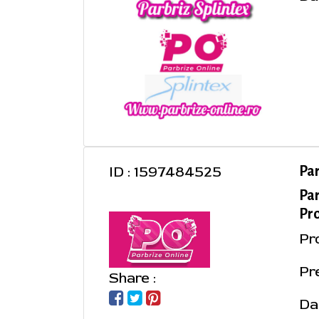
ID : 1597484525
Pa
Pa
Pro
Pr
Pre
Share :
Da