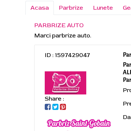
Acasa
Parbrize
Lunete
Ge
PARBRIZE AUTO
Marci parbrize auto.
ID : 1597429047
Pa
Pa
ALF
Par
Pr
Share :
Pr
Da