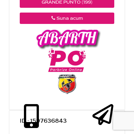
GRANDE PUNTO (199)
Suna acum
ID : 1597636843