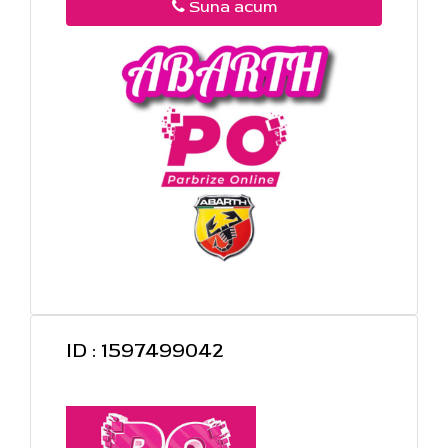
Suna acum
ID : 1597499042