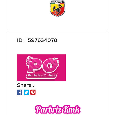
ID : 1597634078
Share :