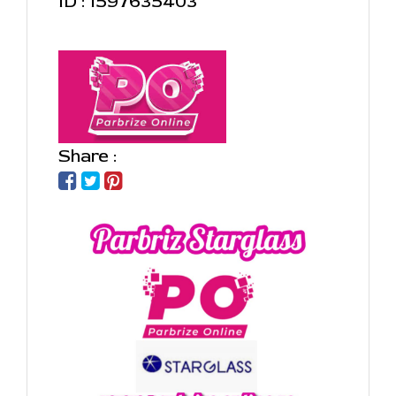
ID : 1597635403
Share :