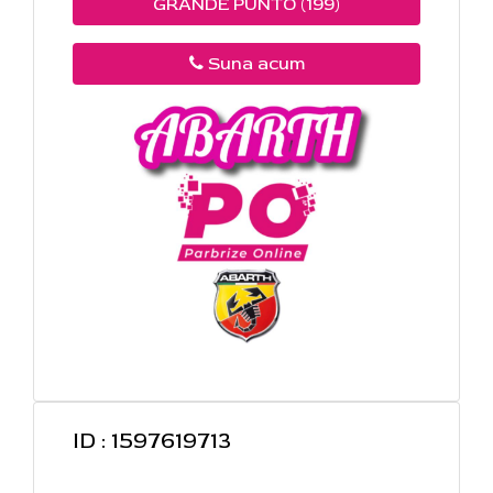
GRANDE PUNTO (199)
Suna acum
ID : 1597619713