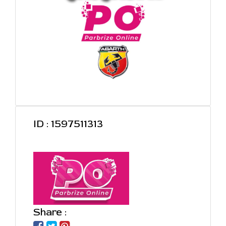
ID : 1597511313
Share :