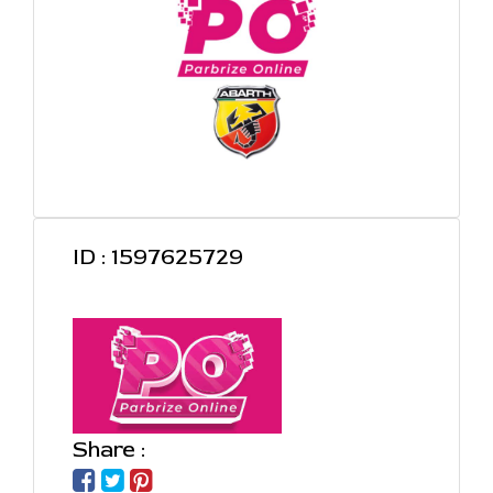
ID : 1597625729
Share :