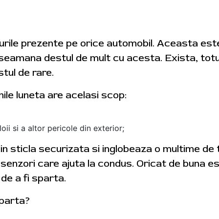
urile prezente pe orice automobil. Aceasta es
i seamana destul de mult cu acesta. Exista, totus
tul de rare.
nile luneta are acelasi scop:
ii si a altor pericole din exterior;
 din sticla securizata si inglobeaza o multime de
r senzori care ajuta la condus. Oricat de buna es
de a fi sparta.
sparta?