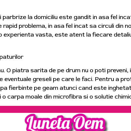
i parbrize la domiciliu este gandit in asa fel in
ve rapid problema, in asa fel incat sa circuli din 
 experienta vasta, este atent la fiecare detali
paturilor
 nu. O piatra sarita de pe drum nu o poti preveni, i
 eventuale greseli pe care le faci. Pentru a pro
i apa fierbinte pe geam atunci cand este ingheta
i o carpa moale din microfibra si o solutie chimi