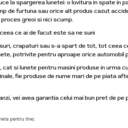
ce la spargerea lunetei: o lovitura in spate in p
p de furtuna sau orice alt produs cazut acciden
 proces greoi si nici scump.
 ceea ce ai de facut este sa ne suni
suri, crapaturi sau s-a spart de tot, tot ceea ce
te, potrivite pentru aproape orice automobil pe c
, cat si lunete pentru masini produse in urma c
iginale, fie produse de nume mari de pe piata a
zi, vei avea garantia celui mai bun pret de pe p
neta pentru tine;