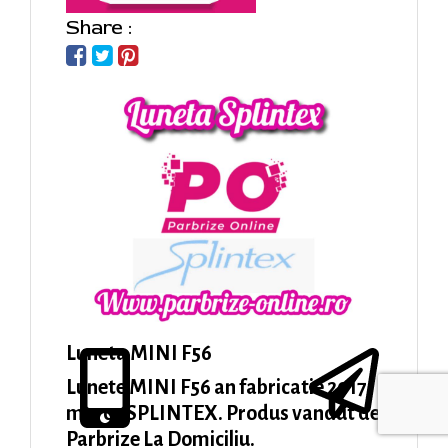
Share :
Luneta MINI F56
Lunete MINI F56 an fabricatie 2017,
marca SPLINTEX. Produs vandut de
Parbrize La Domiciliu.