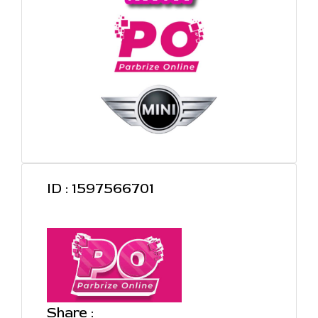
ID : 1597566701
Share :