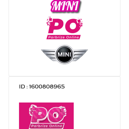
ID : 1600808965