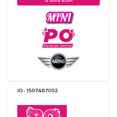
Suna acum
ID : 1597487052