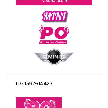
Suna acum
ID : 1597614427