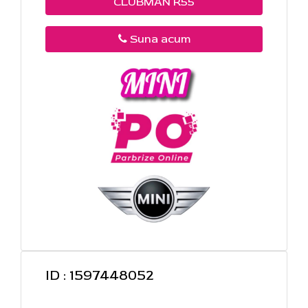
CLUBMAN R55
Suna acum
ID : 1597448052