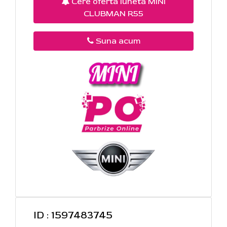
Cere oferta luneta MINI
CLUBMAN R55
Suna acum
ID : 1597483745