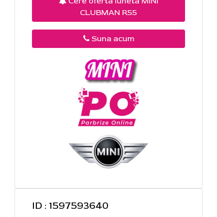
Cere oferta luneta MINI
CLUBMAN R55
Suna acum
ID : 1597593640