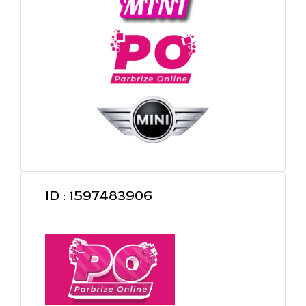
ID : 1597483906