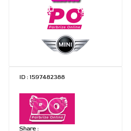
ID : 1597482388
Share :