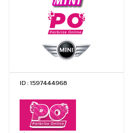
ID : 1597444968