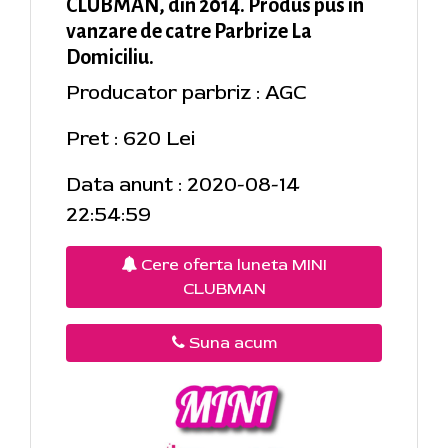
CLUBMAN, din 2014. Produs pus in
vanzare de catre Parbrize La
Domiciliu.
Producator parbriz : AGC
Pret : 620 Lei
Data anunt : 2020-08-14
22:54:59
Cere oferta luneta MINI
CLUBMAN
Suna acum