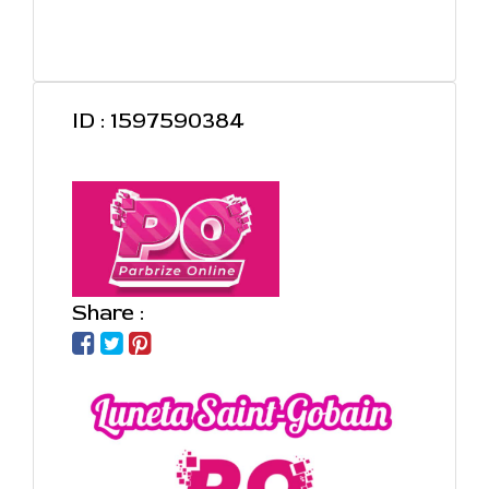
ID : 1597590384
Share :