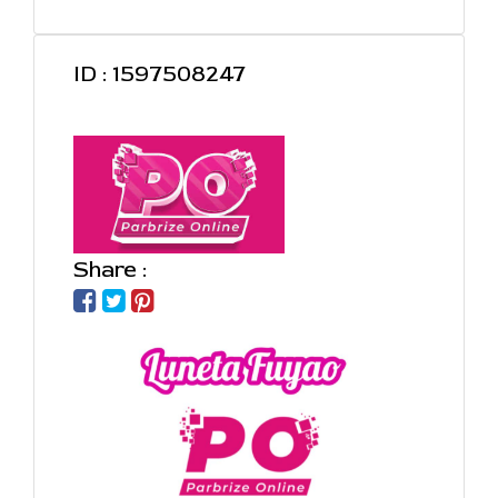
ID : 1597508247
Share :