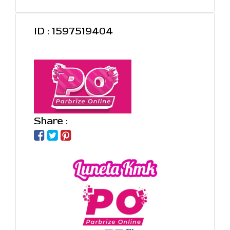
ID : 1597519404
Share :