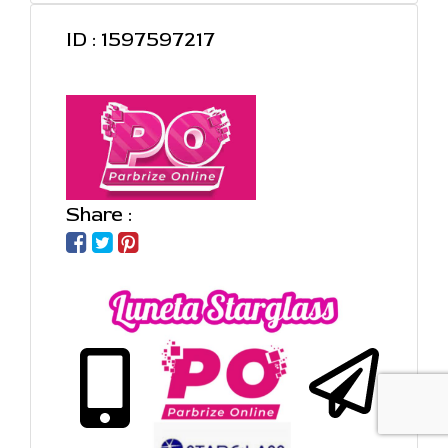
ID : 1597597217
Share :