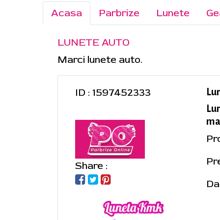
Acasa
Parbrize
Lunete
Ge
LUNETE AUTO
Marci lunete auto.
ID : 1597452333
Lu
Lu
mar
Pr
Pr
Share :
Da