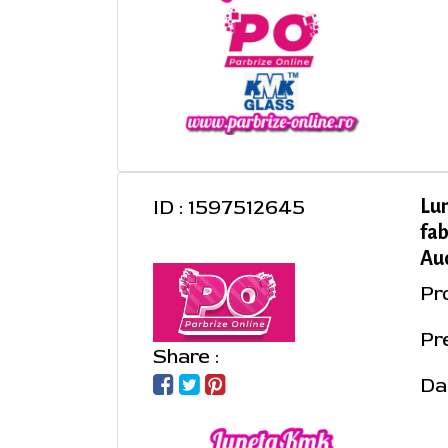
ID : 1597512645
Lu
fab
Aud
Pr
Pre
Share :
Da