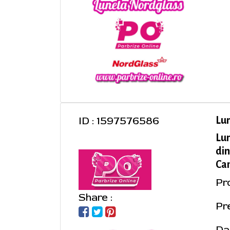
ID : 1597576586
Lu
Lu
din
Cam
Pr
Share :
Pre
Da