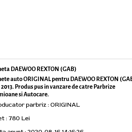
neta DAEWOO REXTON (GAB)
nete auto ORIGINAL pentru DAEWOO REXTON (GAB
 2013. Produs pus in vanzare de catre Parbrize
ioane si Autocare.
oducator parbriz : ORIGINAL
t : 780 Lei
ta anunt : 2020-08-16 14:16:26