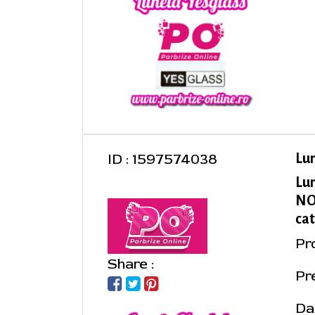
ID : 1597574038
Lu
Lu
NOR
cat
Pr
Share :
Pre
Da