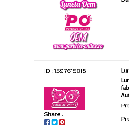
ID : 1597615018
Lu
Lu
fab
Aut
Pr
Share :
Pre