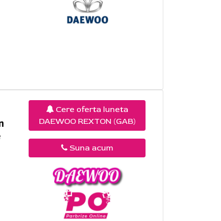
Cere oferta luneta
DAEWOO REXTON (GAB)
n
e
Suna acum