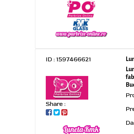
ID : 1597466621
Lu
Lu
fab
Buc
Pr
Share :
Pre
Da