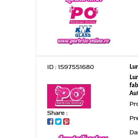
ID : 1597551680
Lu
Lu
fab
Aut
Pr
Share :
Pre
Da