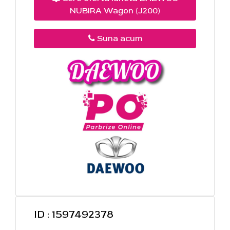
NUBIRA Wagon (J200)
Suna acum
ID : 1597492378