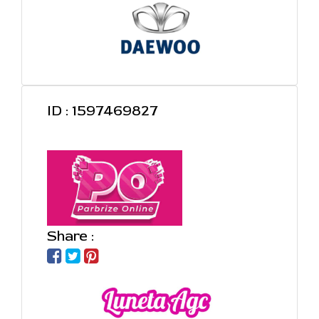
ID : 1597469827
Share :