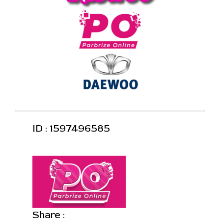
ID : 1597496585
Share :