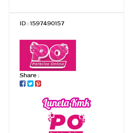
ID : 1597490157
Share :