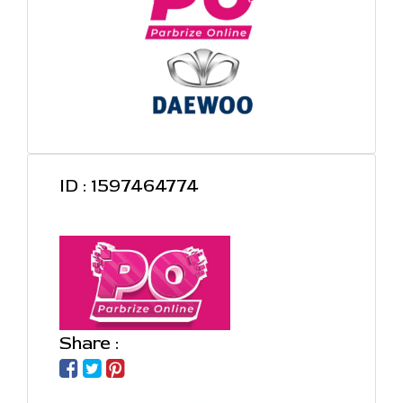
ID : 1597464774
Share :