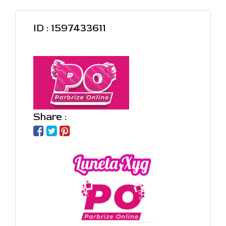
ID : 1597433611
Share :