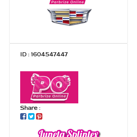
ID : 1604547447
Share :