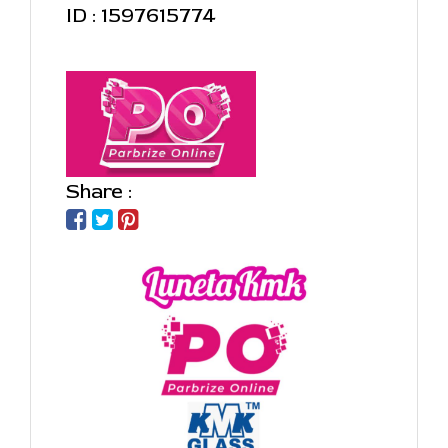
ID : 1597615774
Share :