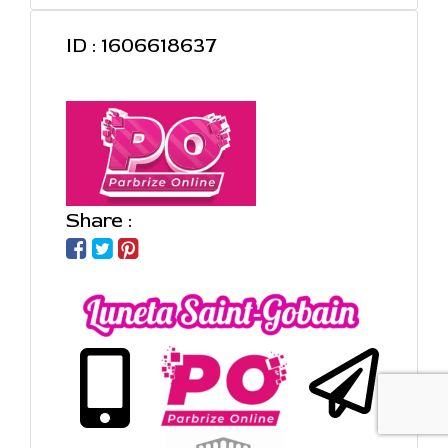
ID : 1606618637
Share :