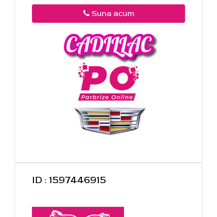
Suna acum
ID : 1597446915