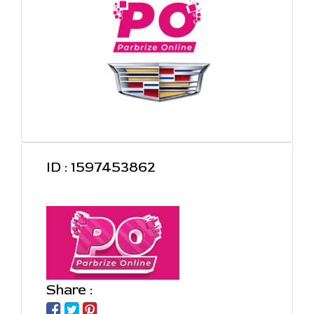
ID : 1597453862
Share :