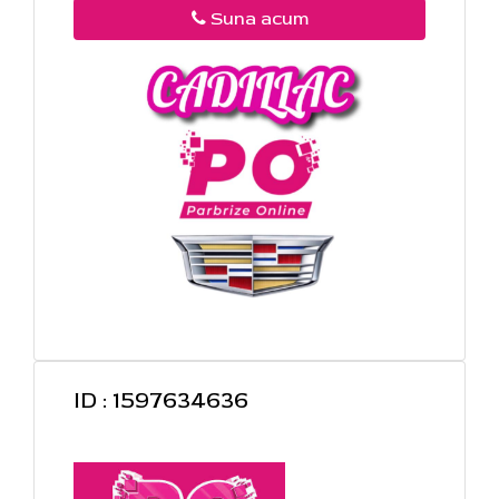
Suna acum
ID : 1597634636