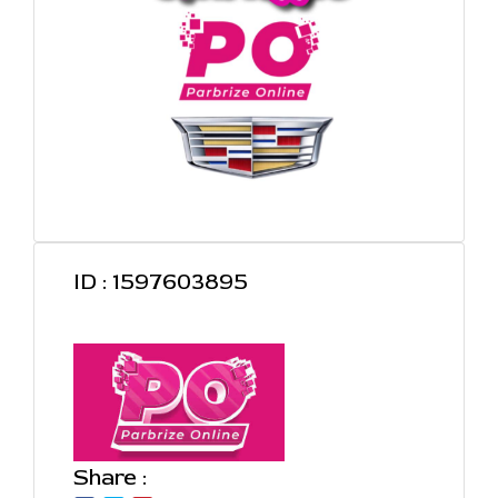
ID : 1597603895
Share :