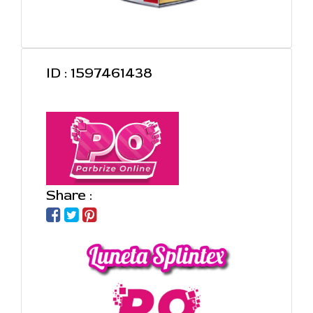
ID : 1597461438
Share :