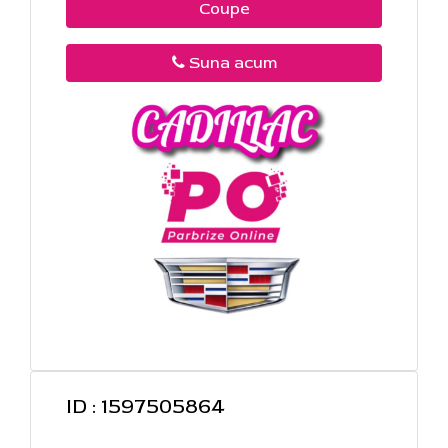
Coupe
Suna acum
ID : 1597505864